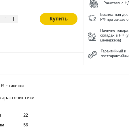
Работаем с Н
-
Бесплатная дос
+
Купить
РФ при заказе от
Наличие товара
складах в РФ (у
менеджера)
Гарантийный и
постгарантийны
R. этикетки
характеристики
м
22
мм
56