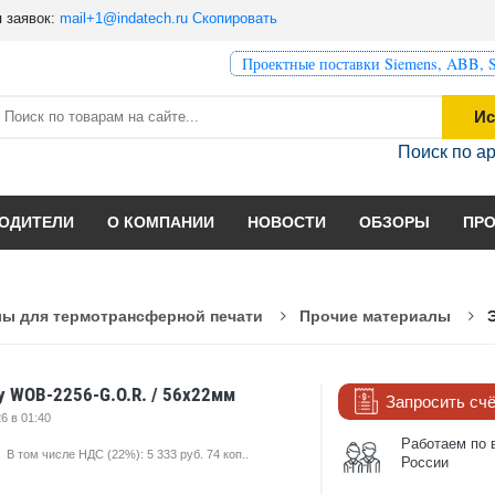
 заявок:
mail+1@indatech.ru
Скопировать
Проектные поставки Siemens, ABB, S
Ис
Поиск по а
ОДИТЕЛИ
О КОМПАНИИ
НОВОСТИ
ОБЗОРЫ
ПР
ы для термотрансферной печати
Прочие материалы
y WOB-2256-G.O.R. / 56x22мм
Запросить сч
6 в 01:40
Работаем по 
В том числе НДС (22%): 5 333 руб. 74 коп..
России