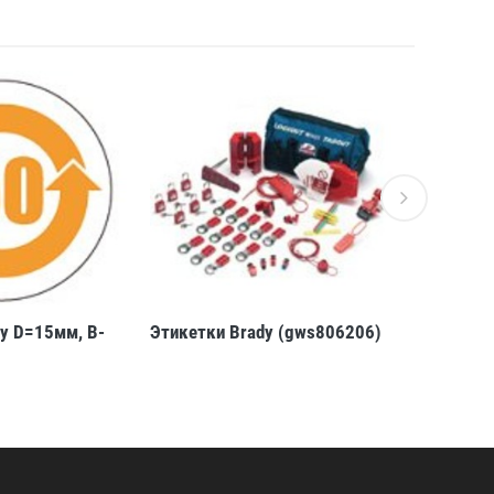
y D=15мм, B-
Этикетки Brady (gws806206)
Этикетки 
423