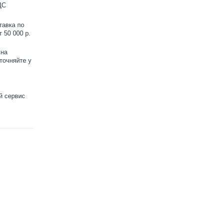
ДС
тавка по
 50 000 р.
 на
точняйте у
й сервис