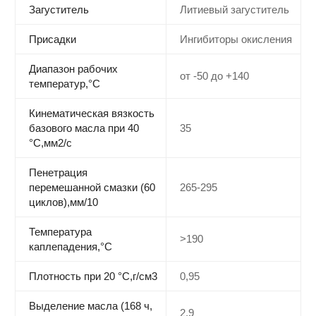
Загуститель
Литиевый загуститель
Присадки
Ингибиторы окисления
Диапазон рабочих
от -50 до +140
температур,°С
Кинематическая вязкость
базового масла при 40
35
°С,мм2/c
Пенетрация
перемешанной смазки (60
265-295
циклов),мм/10
Температура
>190
каплепадения,°C
Плотность при 20 °С,г/см3
0,95
Выделение масла (168 ч,
2,9