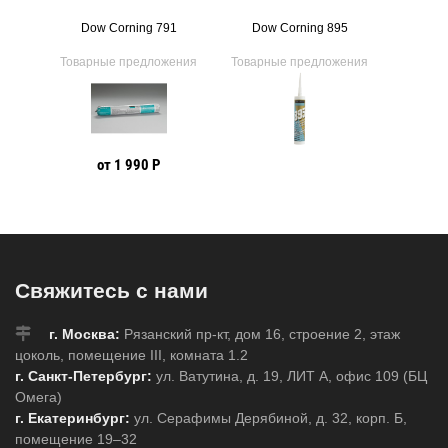
7
Dow Corning 791
Dow Corning 895
Dow
ения
Товарные предложения
Товарные предложения
Товарн
от 1 990 Р
Свяжитесь с нами
г. Москва:
Рязанский пр-кт, дом 16, строение 2, этаж
цоколь, помещение III, комната 1.2
г. Санкт-Петербург:
ул. Ватутина, д. 19, ЛИТ А, офис 109 (БЦ
Омега)
г. Екатеринбург:
ул. Серафимы Дерябиной, д. 32, корп. Б,
помещение 19–32