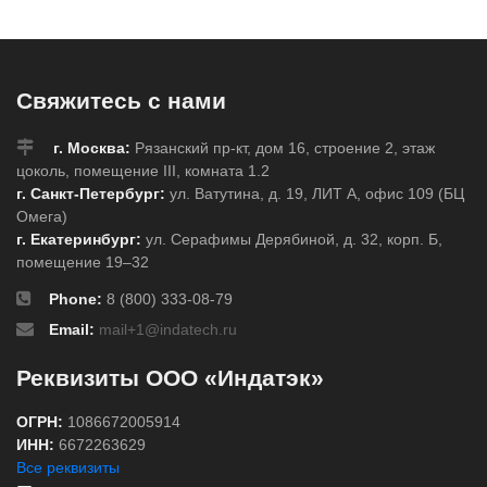
Свяжитесь с нами
г. Москва:
Рязанский пр-кт, дом 16, строение 2, этаж
цоколь, помещение III, комната 1.2
г. Санкт-Петербург:
ул. Ватутина, д. 19, ЛИТ А, офис 109 (БЦ
Омега)
г. Екатеринбург:
ул. Серафимы Дерябиной, д. 32, корп. Б,
помещение 19–32
Phone:
8 (800) 333-08-79
Email:
mail+1@indatech.ru
Реквизиты ООО «Индатэк»
ОГРН:
1086672005914
ИНН:
6672263629
Все реквизиты