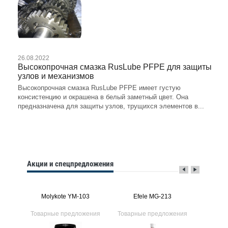
26.08.2022
Высокопрочная смазка RusLube PFPE для защиты
узлов и механизмов
Высокопрочная смазка RusLube PFPE имеет густую
консистенцию и окрашена в белый заметный цвет. Она
предназначена для защиты узлов, трущихся элементов в...
Акции и спецпредложения
2
Molykote YM-103
Efele MG-213
Mol
ения
Товарные предложения
Товарные предложения
Товарн