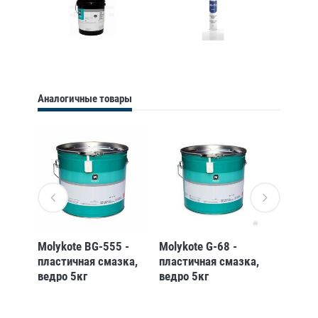
Аналогичные товары
-
Molykote BG-555 -
Molykote G-68 -
EFELE 
ка,
пластичная смазка,
пластичная смазка,
Пласти
ведро 5кг
ведро 5кг
EP при
(Картр