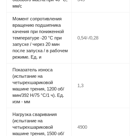
мм/c
Момент сопротивления
вращению подшипника
качения при пониженной
температуре -20 °С при
0,54/-/0,28
запуске / через 20 мин
после запуска / в рабочем
режиме. Ед. и
Показатель износа
(испытание на
четырехшариковой
1,3
машине трения, 1200 об/
мин/392 Н/75 °C/1 ч). Ед.
изм - мм
Нагрузка сваривания
(испытание на
четырехшариковой
4900
машине трения, 1500 об/