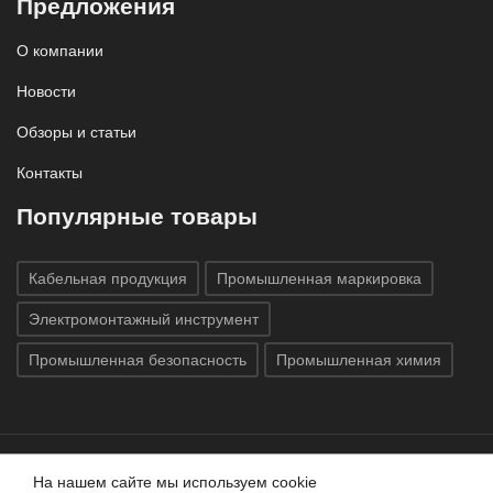
Предложения
О компании
Новости
Обзоры и статьи
Контакты
Популярные товары
Кабельная продукция
Промышленная маркировка
Электромонтажный инструмент
Промышленная безопасность
Промышленная химия
На нашем сайте мы используем cookie
Все права защищены © 2020
ГК «Индатэк»
Все права