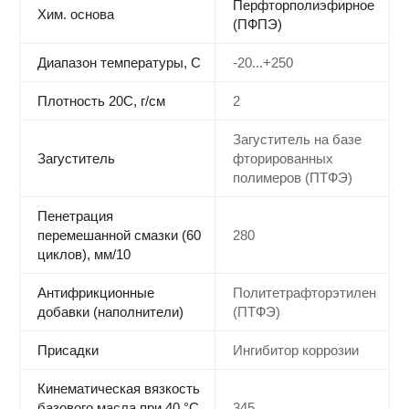
Перфторполиэфирное
Хим. основа
(ПФПЭ)
Диапазон температуры, С
-20...+250
Плотность 20С, г/см
2
Загуститель на базе
Загуститель
фторированных
полимеров (ПТФЭ)
Пенетрация
перемешанной смазки (60
280
циклов), мм/10
Антифрикционные
Политетрафторэтилен
добавки (наполнители)
(ПТФЭ)
Присадки
Ингибитор коррозии
Кинематическая вязкость
базового масла при 40 °С,
345