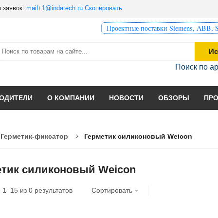
 заявок:
mail+1@indatech.ru
Скопировать
Проектные поставки Siemens, ABB, S
Ис
Поиск по а
ОДИТЕЛИ
О КОМПАНИИ
НОВОСТИ
ОБЗОРЫ
ПР
Герметик-фиксатор
Герметик силиконовый Weicon
етик силиконовый Weicon
о
1
–
15
из
0
результатов
Сортировать