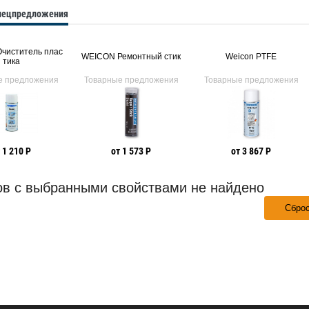
спецпредложения
чиститель плас
WEICON Ремонтный стик
Weicon PTFE
тика
е предложения
Товарные предложения
Товарные предложения
 1 210 Р
от 1 573 Р
от 3 867 Р
ов с выбранными свойствами не найдено
Сбро