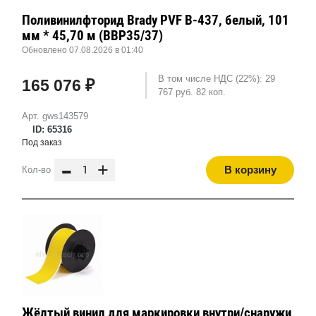
Поливинилфторид Brady PVF B-437, белый, 101
мм * 45,70 м (BBP35/37)
Обновлено 07.08.2026 в 01:40
В том числе НДС (22%): 29
165 076 ₽
767 руб. 82 коп.
Арт. gws143579
ID: 65316
Под заказ
-
+
В корзину
Кол-во
Жёлтый винил для маркировки внутри/снаружи