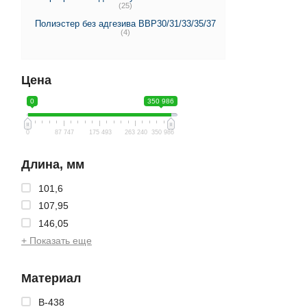
(25)
Полиэстер без адгезива BBP30/31/33/35/37
(4)
Цена
0
350 986
0
87 747
175 493
263 240
350 986
Длина, мм
101,6
107,95
146,05
+ Показать еще
Материал
B-438