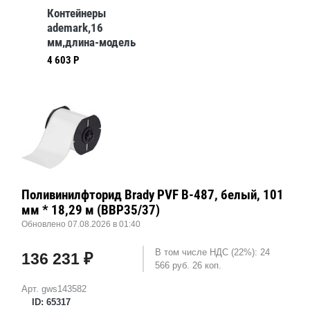
Контейнеры
ademark,16
мм,длина-модель
3, AC-3-L16, в
4 603 Р
упаковке, 1000 шт
Поливинилфторид Brady PVF B-487, белый, 101
мм * 18,29 м (BBP35/37)
Обновлено 07.08.2026 в 01:40
В том числе НДС (22%): 24
136 231 ₽
566 руб. 26 коп.
Арт. gws143582
ID: 65317