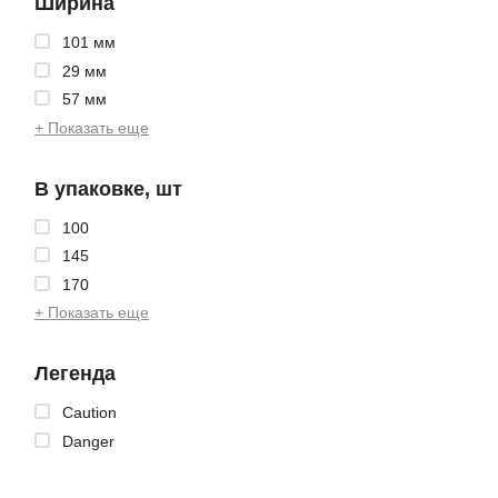
Ширина
101 мм
29 мм
57 мм
+ Показать еще
В упаковке, шт
100
145
170
+ Показать еще
Легенда
Caution
Danger