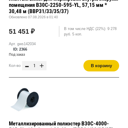
помещения B30C-2250-595-YL, 57,15 мм *
30,48 м (BBP31/33/35/37)
Обновлено 07.08.2026 в 01:40
В том числе НДС (22%): 9 278
51 451 ₽
руб. 5 коп.
Арт. gws142034
ID: 2366
Под заказ
-
+
В корзину
Кол-во
Металлизированный полиэстер B30C-4000-