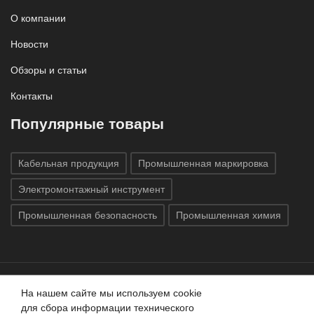
О компании
Новости
Обзоры и статьи
Контакты
Популярные товары
Кабельная продукция
Промышленная маркировка
Электромонтажный инструмент
Промышленная безопасность
Промышленная химия
На нашем сайте мы используем cookie
Все права защищены © 2020
ГК «Индатэк»
Все права
для сбора информации технического
защищены.
Использование материалов с сайта запрещено.