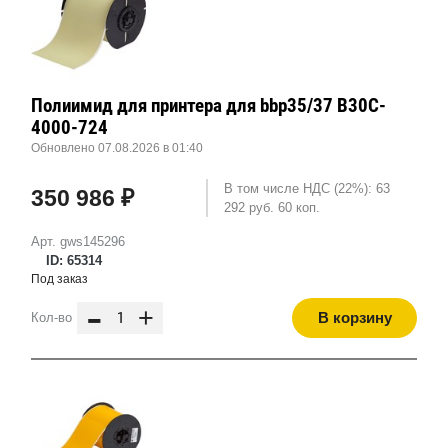
Полиимид для принтера для bbp35/37 B30C-
4000-724
Обновлено 07.08.2026 в 01:40
В том числе НДС (22%): 63
350 986 ₽
292 руб. 60 коп.
Арт. gws145296
ID: 65314
Под заказ
-
+
В корзину
Кол-во