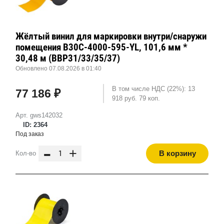
Жёлтый винил для маркировки внутри/снаружи
помещения B30C-4000-595-YL, 101,6 мм *
30,48 м (BBP31/33/35/37)
Обновлено 07.08.2026 в 01:40
В том числе НДС (22%): 13
77 186 ₽
918 руб. 79 коп.
Арт. gws142032
ID: 2364
Под заказ
-
+
В корзину
Кол-во