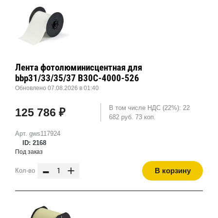
Лента фотолюминисцентная для
bbp31/33/35/37 B30C-4000-526
Обновлено 07.08.2026 в 01:40
В том числе НДС (22%): 22
125 786 ₽
682 руб. 73 коп.
Арт. gws117924
ID: 2168
Под заказ
-
+
В корзину
Кол-во