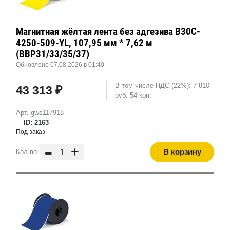
Магнитная жёлтая лента без адгезива B30C-
4250-509-YL, 107,95 мм * 7,62 м
(BBP31/33/35/37)
Обновлено 07.08.2026 в 01:40
В том числе НДС (22%): 7 810
43 313 ₽
руб. 54 коп.
Арт. gws117918
ID: 2163
Под заказ
-
+
В корзину
Кол-во