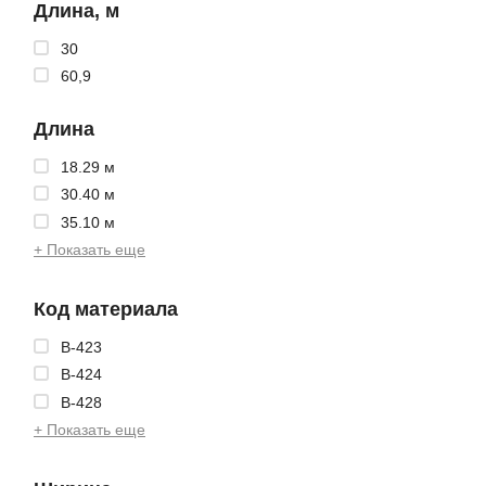
Длина, м
30
60,9
Длина
18.29 м
30.40 м
35.10 м
+ Показать еще
Код материала
B-423
B-424
B-428
+ Показать еще