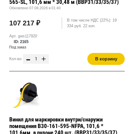
565-SL, 101,6 мм * 30,48 м (BBP31/33/35/37)
Обновлено 07.08.2026 в 01:40
В том числе НДС (22%): 19
107 217 ₽
334 руб. 22 коп.
Арт. gws117920
ID: 2165
Под заказ
-
+
В корзину
Кол-во
Винил для маркировки внутри/снаружи
помещения B30-161-595-NFPA, 101,6 *
101,6мм, в рулоне 240 шт. (BBP31/33/35/37)