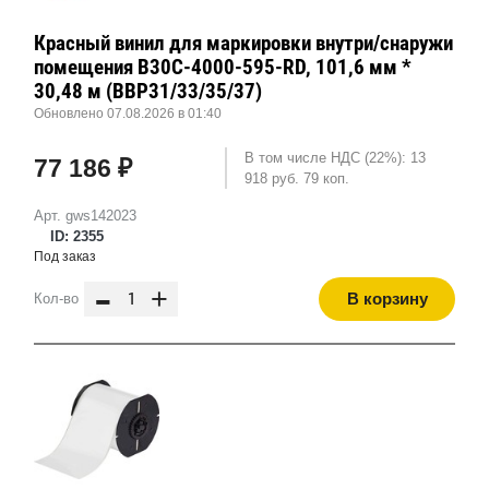
Красный винил для маркировки внутри/снаружи
помещения B30C-4000-595-RD, 101,6 мм *
30,48 м (BBP31/33/35/37)
Обновлено 07.08.2026 в 01:40
В том числе НДС (22%): 13
77 186 ₽
918 руб. 79 коп.
Арт. gws142023
ID: 2355
Под заказ
-
+
В корзину
Кол-во