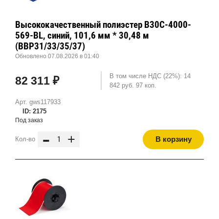
Высококачественный полиэстер B30C-4000-
569-BL, синий, 101,6 мм * 30,48 м
(BBP31/33/35/37)
Обновлено 07.08.2026 в 01:40
В том числе НДС (22%): 14
82 311 ₽
842 руб. 97 коп.
Арт. gws117933
ID: 2175
Под заказ
-
+
В корзину
Кол-во