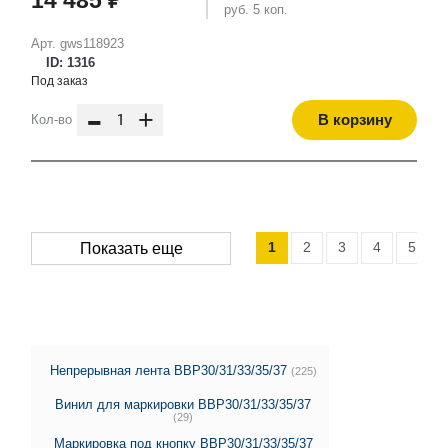
руб. 5 коп.
Арт. gws118923
ID: 1316
Под заказ
-
+
В корзину
Кол-во
1
2
3
4
5
Показать еще
Непрерывная лента BBP30/31/33/35/37
(225)
Винил для маркировки BBP30/31/33/35/37
(29)
Маркировка под кнопку BBP30/31/33/35/37