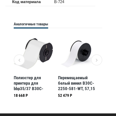
Код материала
B-724
Аналогичные товары
Полиэстер для
Перемещаемый
Высоко
-YL,
принтера для
белый винил B30C-
полиэс
bbp35/37 B30C-
2250-581-WT, 57,15
4000-5
7)
4000-488
мм * 30,48 м
небесн
18 668 Р
52 479 Р
82 311 
(BBP31/33/35/37)
101,6 
(BBP31