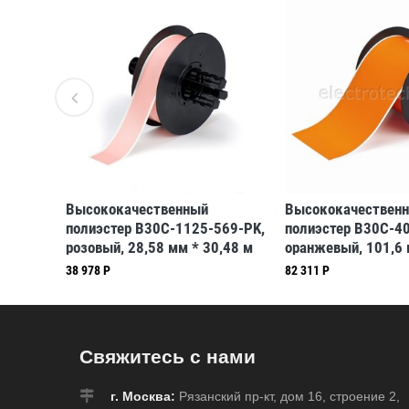
Высококачественный
Высококачествен
569-LB,
полиэстер B30C-1125-569-PK,
полиэстер B30C-4
,48 м
розовый, 28,58 мм * 30,48 м
оранжевый, 101,6 
(BBP31/33/35/37)
м (BBP31/33/35/3
38 978 Р
82 311 Р
Свяжитесь с нами
г. Москва:
Рязанский пр-кт, дом 16, строение 2,