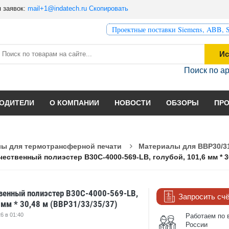
 заявок:
mail+1@indatech.ru
Скопировать
Проектные поставки Siemens, ABB, S
Ис
Поиск по а
ОДИТЕЛИ
О КОМПАНИИ
НОВОСТИ
ОБЗОРЫ
ПР
ы для термотрансферной печати
Материалы для BBP30/31
ественный полиэстер B30C-4000-569-LB, голубой, 101,6 мм * 30
енный полиэстер B30C-4000-569-LB,
Запросить сч
 мм * 30,48 м (BBP31/33/35/37)
6 в 01:40
Работаем по 
России