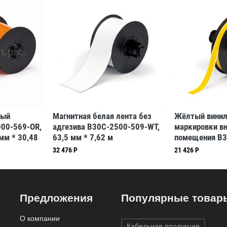
ный
Магнитная белая лента без
Жёлтый винил
000-569-OR,
адгезива B30C-2500-509-WT,
маркировки в
мм * 30,48
63,5 мм * 7,62 м
помещения B3
7)
(BBP31/33/35/37)
12,7 мм * 30,
32 476 Р
21 426 Р
(BBP31/33/35
Предложения
Популярные товар
О компании
Кабельная продукция