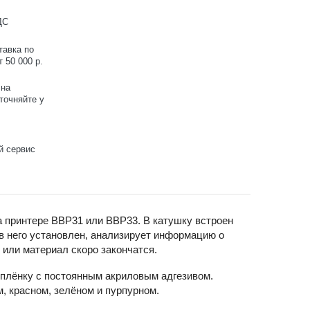
ДС
тавка по
 50 000 р.
 на
точняйте у
й сервис
а принтере BBP31 или BBP33. В катушку встроен
 в него установлен, анализирует информацию о
 или материал скоро закончатся.
плёнку с постоянным акриловым адгезивом.
, красном, зелёном и пурпурном.