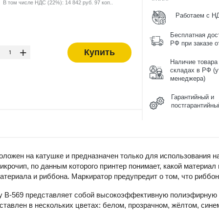
В том числе НДС (22%): 14 842 руб. 97 коп..
Работаем с Н
Бесплатная дос
-
РФ при заказе от
+
Купить
Наличие товара
складах в РФ (у
менеджера)
Гарантийный и
постгарантийны
ложен на катушке и предназначен только для использования н
крочип, по данным которого принтер понимает, какой материал
атериала и риббона. Маркиратор предупредит о том, что риббон
y B-569 представляет собой высокоэффективную полиэфирную 
тавлен в нескольких цветах: белом, прозрачном, жёлтом, синем