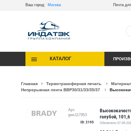
Ваш город:
Москва
Почта для
КАТАЛОГ
ПРОИЗВ
Главная
Термотрансферная печать
Материал
Непрерывная лента BBP30/31/33/35/37
Высококач
Высококачеств
Арт.
gws117953
голубой, 101,6
ID: 2195
Обновлено 07.08.202