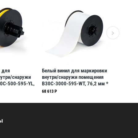
 для
Белый винил для маркировки
Синий вин
нутри/снаружи
внутри/снаружи помещения
внутри/с
0C-500-595-YL,
B30C-3000-595-WT, 76,2 мм *
B30C-500-
48 м
30,48 м (BBP31/33/35/37)
30,48 м (
68 613 Р
21 426 Р
/37)
ы