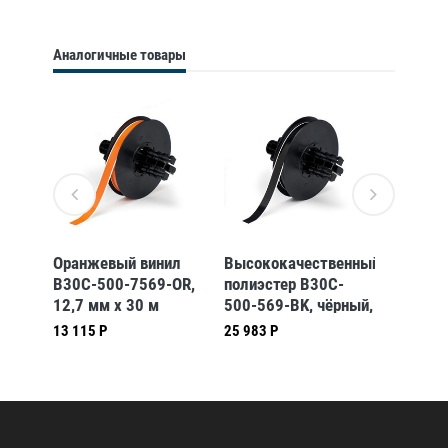
Аналогичные товары
енный
Оранжевый винил
Высококачественный
Лента
-
B30C-500-7569-OR,
полиэстер B30C-
фотолю
12,7 мм x 30 м
500-569-BK, чёрный,
для bb
м *
(BBP31/33/35/37)
12,7 мм * 30,48 м
B30C-4
13 115 Р
25 983 Р
125 786
(BBP31/33/35/37)
7)