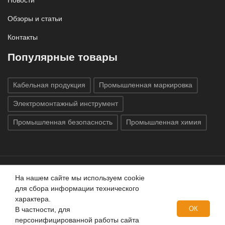
Обзоры и статьи
Контакты
Популярные товары
Кабельная продукция
Промышленная маркировка
Электромонтажный инструмент
Промышленная безопасность
Промышленная химия
На нашем сайте мы используем cookie
Все права защищены © 2020
ГК «Индатэк»
Все права
для сбора информации технического
защищены.
Использование материалов с сайта запрещено.
характера.
Данный сайт не является публичной офертой, определяемой
ОК
В частности, для
положениями статей 437 (2) ГК РФ.
персонифицированной работы сайта