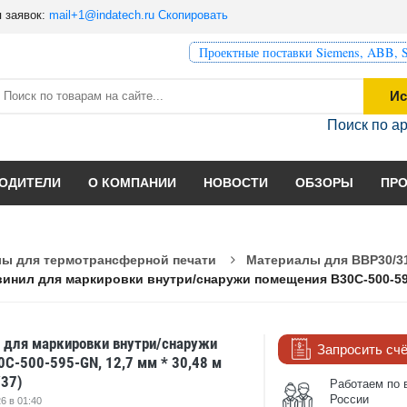
 заявок:
mail+1@indatech.ru
Скопировать
Проектные поставки Siemens, ABB, S
Ис
Поиск по а
ОДИТЕЛИ
О КОМПАНИИ
НОВОСТИ
ОБЗОРЫ
ПР
ы для термотрансферной печати
Материалы для BBP30/31
инил для маркировки внутри/снаружи помещения B30C-500-595-G
 для маркировки внутри/снаружи
Запросить сч
C-500-595-GN, 12,7 мм * 30,48 м
37)
Работаем по 
России
6 в 01:40