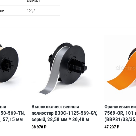
Винил
мм
12,7
ный
Высококачественный
Оранжевый ви
250-569-TN,
полиэстер B30C-1125-569-GY,
7569-OR, 101 
, 57,15 мм
серый, 28,58 мм * 30,48 м
(BBP31/33/35
33/35/37)
(BBP31/33/35/37)
38 978 Р
47 237 Р