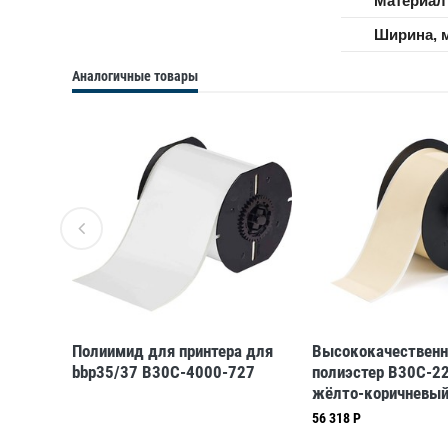
Материал
Ширина, 
Аналогичные товары
-R4500
Полиимид для принтера для
Высококачествен
bbp35/37 B30C-4000-727
полиэстер B30C-2
жёлто-коричневый
* 30,48 м (BBP31/
56 318 Р