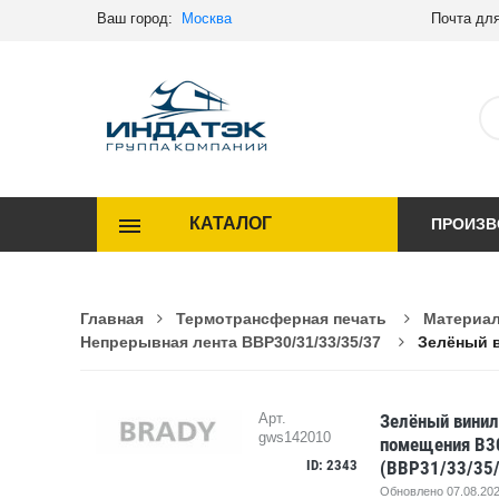
Ваш город:
Москва
Почта для
КАТАЛОГ
ПРОИЗВ
Главная
Термотрансферная печать
Материал
Непрерывная лента BBP30/31/33/35/37
Зелёный в
Зелёный винил
Арт.
gws142010
помещения B30
ID: 2343
(BBP31/33/35/
Обновлено 07.08.202