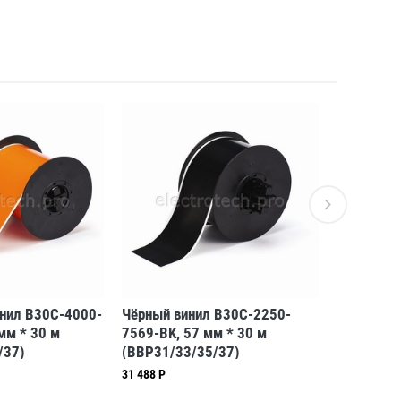
нил B30C-4000-
Чёрный винил B30C-2250-
Высокока
мм * 30 м
7569-BK, 57 мм * 30 м
полиэстер
/37)
(BBP31/33/35/37)
фиолетовы
м (BBP31
31 488 Р
25 983 Р