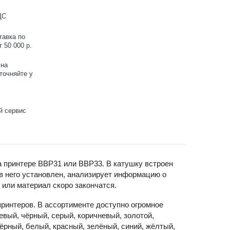
ДС
тавка по
 50 000 р.
 на
точняйте у
й сервис
а принтере BBP31 или BBP33. В катушку встроен
 в него установлен, анализирует информацию о
 или материал скоро закончатся.
ринтеров. В ассортименте доступно огромное
евый, чёрный, серый, коричневый, золотой,
ёрный, белый, красный, зелёный, синий, жёлтый,