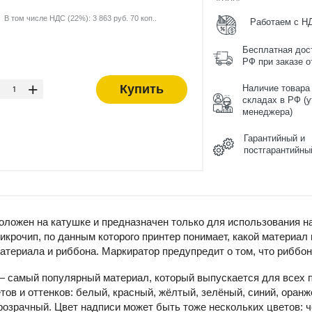
В том числе НДС (22%): 3 863 руб. 70 коп..
Работаем с Н
Бесплатная дос
РФ при заказе от
-
+
Купить
Наличие товара
складах в РФ (у
менеджера)
Гарантийный и
постгарантийны
ложен на катушке и предназначен только для использования н
крочип, по данным которого принтер понимает, какой материал
атериала и риббона. Маркиратор предупредит о том, что риббон
 самый популярный материал, который выпускается для всех п
тов и оттенков: белый, красный, жёлтый, зелёный, синий, оранж
озрачный. Цвет надписи может быть тоже нескольких цветов: ч