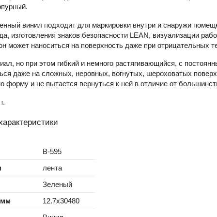
рпурный.
енный винил подходит для маркировки внутри и снаружи помеще
да, изготовления знаков безопасности LEAN, визуализации рабо
он может наноситься на поверхность даже при отрицательных те
ал, но при этом гибкий и немного растягивающийся, с постоян
ся даже на сложных, неровных, вогнутых, шероховатых поверх
 форму и не пытается вернуться к ней в отличие от большинст
т.
характеристики
B-595
м
лента
Зеленый
 мм
12.7x30480