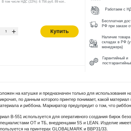
В том числе НДС (22%): 6 756 руб. 89 коп..
Работаем с Н
Бесплатная дос
-
РФ при заказе от
+
Купить
Наличие товара
складах в РФ (у
менеджера)
Гарантийный и
постгарантийны
ложен на катушке и предназначен только для использования н
крочип, по данным которого принтер понимает, какой материал
атериала и риббона. Маркиратор предупредит о том, что риббон
риал B-551 используется для оперативного создания бирок без
пециалистами ОТ и ТБ, внедренцами 5S и LEAN. Изделие имеет 
спользуется на принтерах GLOBALMARK и BBP31/33.