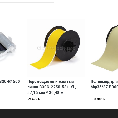
 B30-R4500
Перемещаемый жёлтый
Полиимид для
винил B30C-2250-581-YL,
bbp35/37 B30
57,15 мм * 30,48 м
(BBP31/33/35/37)
52 479 Р
350 986 Р