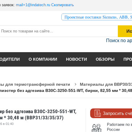
 заявок:
mail+1@indatech.ru
Скопировать
Проектные поставки Siemens, ABB, S
Ис
Поиск по а
ОДИТЕЛИ
О КОМПАНИИ
НОВОСТИ
ОБЗОРЫ
ПР
ы для термотрансферной печати
Материалы для BBP30/31
иэстер без адгезива B30C-3250-551-WT, бирки, 82,55 мм * 30,48
ер без адгезива B30C-3250-551-WT,
Запросить сч
мм * 30,48 м (BBP31/33/35/37)
6 в 01:40
Работаем по 
России