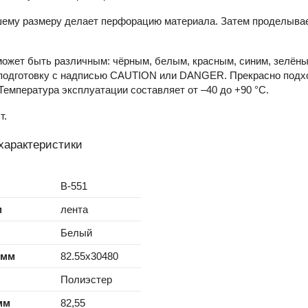
шему размеру делает перфорацию материала. Затем проделыва
может быть различным: чёрным, белым, красным, синим, зелён
подготовку с надписью CAUTION или DANGER. Прекрасно подх
Температура эксплуатации составляет от –40 до +90 °С.
т.
характеристики
B-551
м
лента
Белый
 мм
82.55x30480
Полиэстер
мм
82,55