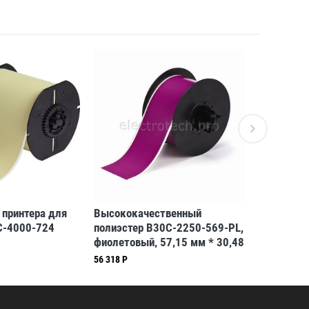
 принтера для
Высококачественный
Серый ви
C-4000-724
полиэстер B30C-2250-569-PL,
внутри/с
фиолетовый, 57,15 мм * 30,48
B30C-112
м (BBP31/33/35/37)
* 30,48 м
56 318 Р
34 299 Р