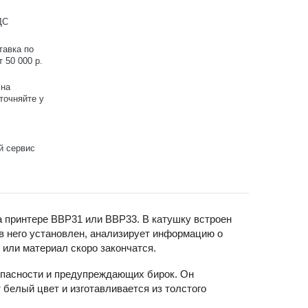
ДС
тавка по
 50 000 р.
 на
точняйте у
й сервис
а принтере BBP31 или BBP33. В катушку встроен
 в него установлен, анализирует информацию о
 или материал скоро закончатся.
опасности и предупреждающих бирок. Он
белый цвет и изготавливается из толстого