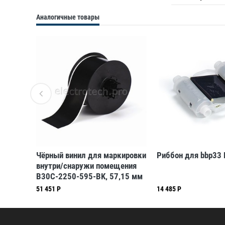
Аналогичные товары
-R6400
Чёрный винил для маркировки
Риббон для bbp33
внутри/снаружи помещения
B30C-2250-595-BK, 57,15 мм
* 30,48 м (BBP31/33/35/37)
51 451 Р
14 485 Р