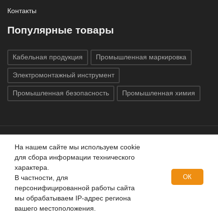
Контакты
Популярные товары
Кабельная продукция
Промышленная маркировка
Электромонтажный инструмент
Промышленная безопасность
Промышленная химия
На нашем сайте мы используем cookie
Все права защищены © 2020
ГК «Индатэк»
Все права
для сбора информации технического
защищены.
Использование материалов с сайта запрещено.
характера.
Данный сайт не является публичной офертой, определяемой
ОК
В частности, для
положениями статей 437 (2) ГК РФ.
персонифицированной работы сайта
мы обрабатываем IP-адрес региона
вашего местоположения.