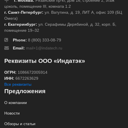
г. Москва:
Рязанский пр-кт, дом 16, строение 2, этаж
цоколь, помещение III, комната 1.2
г. Санкт-Петербург:
ул. Ватутина, д. 19, ЛИТ А, офис 109 (БЦ
Омега)
г. Екатеринбург:
ул. Серафимы Дерябиной, д. 32, корп. Б,
помещение 19–32
Phone:
8 (800) 333-08-79
Email:
mail+1@indatech.ru
Реквизиты ООО «Индатэк»
ОГРН:
1086672005914
ИНН:
6672263629
Все реквизиты
Предложения
О компании
Новости
Обзоры и статьи