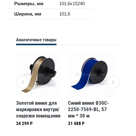
Размеры, мм
101.6x15240
Ширина, мм
101,6
Аналогичные товары
ид
Золотой винил для
Синий винил B30C-
Высоко
,
маркировки внутри/
2250-7569-BL, 57
полиэс
*
снаружи помещения
мм * 30 м
2250-5
/37)
B30C-1125-595-GD,
(BBP31/33/35/37)
жёлтый
34 299 Р
31 488 Р
56 318 
28,58 мм * 30,48 м
30,48 
(BBP31/33/35/37)
(BBP31