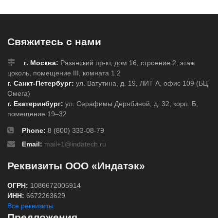
Свяжитесь с нами
г. Москва:
Рязанский пр-кт, дом 16, строение 2, этаж
цоколь, помещение III, комната 1.2
г. Санкт-Петербург:
ул. Ватутина, д. 19, ЛИТ А, офис 109 (БЦ
Омега)
г. Екатеринбург:
ул. Серафимы Дерябиной, д. 32, корп. Б,
помещение 19–32
Phone:
8 (800) 333-08-79
Email:
mail+1@indatech.ru
Реквизиты ООО «Индатэк»
ОГРН:
1086672005914
ИНН:
6672263629
Все реквизиты
Предложения