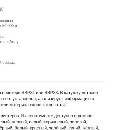
ДС
тавка по
 50 000 р.
 на
точняйте у
й сервис
а принтере BBP31 или BBP33. В катушку встроен
 в него установлен, анализирует информацию о
 или материал скоро закончатся.
ринтеров. В ассортименте доступно огромное
евый, чёрный, серый, коричневый, золотой,
ёрный, белый, красный, зелёный, синий, жёлтый,