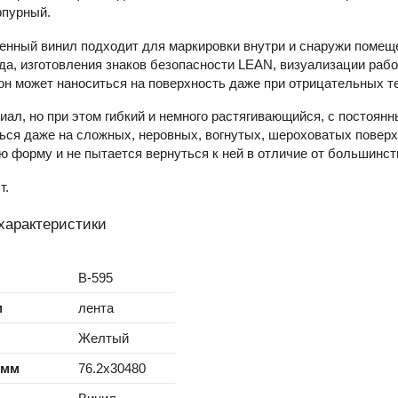
рпурный.
енный винил подходит для маркировки внутри и снаружи помеще
да, изготовления знаков безопасности LEAN, визуализации рабо
он может наноситься на поверхность даже при отрицательных те
ал, но при этом гибкий и немного растягивающийся, с постоян
ся даже на сложных, неровных, вогнутых, шероховатых поверх
 форму и не пытается вернуться к ней в отличие от большинст
т.
характеристики
B-595
м
лента
Желтый
 мм
76.2x30480