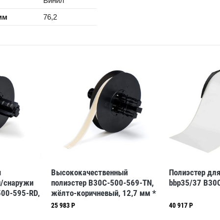
Винил
мм
76,2
я
Высококачественный
Полиэстер для
и/снаружи
полиэстер B30C-500-569-TN,
bbp35/37 B30
00-595-RD,
жёлто-коричневый, 12,7 мм *
30,48 м (BBP31/33/35/37)
25 983 Р
40 917 Р