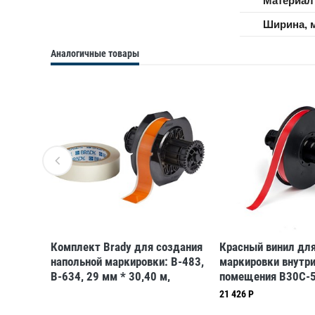
Материал
Ширина, 
Аналогичные товары
Комплект Brady для создания
Красный винил дл
аружи
напольной маркировки: B-483,
маркировки внутр
-595-
B-634, 29 мм * 30,40 м,
помещения B30C-5
оранжевый (BBP35/37)
12,7 мм * 30,48 м
21 426 Р
(BBP31/33/35/37)