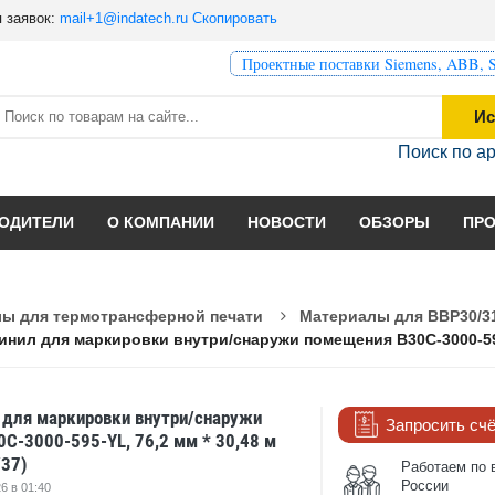
 заявок:
mail+1@indatech.ru
Скопировать
Проектные поставки Siemens, ABB, S
Ис
Поиск по а
ОДИТЕЛИ
О КОМПАНИИ
НОВОСТИ
ОБЗОРЫ
ПР
ы для термотрансферной печати
Материалы для BBP30/31
нил для маркировки внутри/снаружи помещения B30C-3000-595-Y
для маркировки внутри/снаружи
Запросить сч
C-3000-595-YL, 76,2 мм * 30,48 м
37)
Работаем по 
России
6 в 01:40