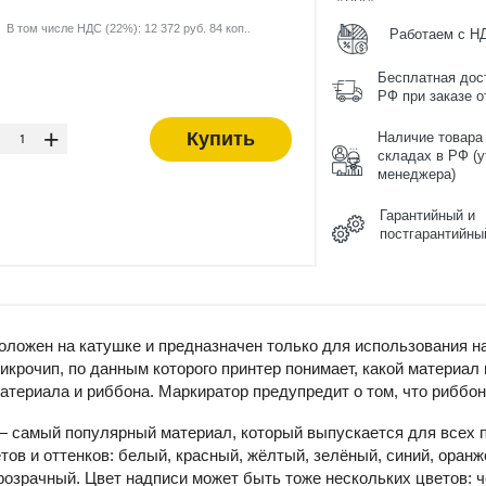
В том числе НДС (22%): 12 372 руб. 84 коп..
Работаем с Н
Бесплатная дос
РФ при заказе от
-
+
Купить
Наличие товара
складах в РФ (у
менеджера)
Гарантийный и
постгарантийны
ложен на катушке и предназначен только для использования н
крочип, по данным которого принтер понимает, какой материал
атериала и риббона. Маркиратор предупредит о том, что риббон
 самый популярный материал, который выпускается для всех п
тов и оттенков: белый, красный, жёлтый, зелёный, синий, оранж
озрачный. Цвет надписи может быть тоже нескольких цветов: ч