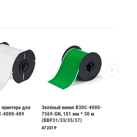
 принтера для
Зелёный винил B30C-4000-
Морозост
C-4000-489
7569-GN, 101 мм * 30 м
полиэстер
(BBP31/33/35/37)
101,6 мм 
(BBP31/3
47 237 Р
82 311 Р