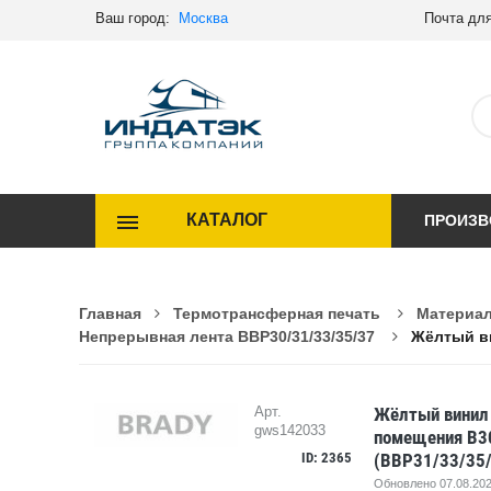
Ваш город:
Москва
Почта для
КАТАЛОГ
ПРОИЗВ
Главная
Термотрансферная печать
Материал
Непрерывная лента BBP30/31/33/35/37
Жёлтый ви
Жёлтый винил 
Арт.
gws142033
помещения B30
ID: 2365
(BBP31/33/35/
Обновлено 07.08.202