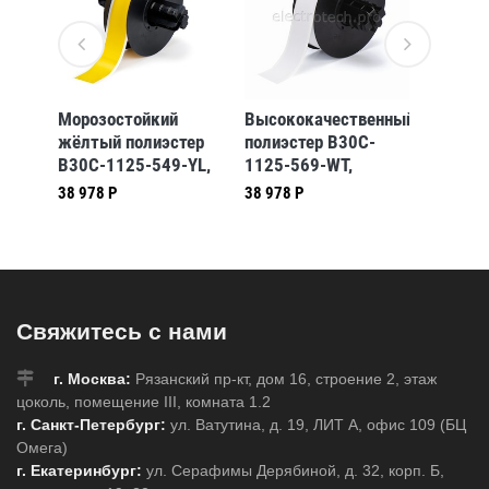
Морозостойкий
Высококачественный
Оранже
-RD,
жёлтый полиэстер
полиэстер B30C-
для ма
B30C-1125-549-YL,
1125-569-WT,
внутри
7)
28,58 мм * 30,48 м
белый, 28,58 мм *
помеще
38 978 Р
38 978 Р
77 186 
(BBP31/33/35/37)
30,48 м
4000-5
(BBP31/33/35/37)
мм * 3
(BBP31
Свяжитесь с нами
г. Москва:
Рязанский пр-кт, дом 16, строение 2, этаж
цоколь, помещение III, комната 1.2
г. Санкт-Петербург:
ул. Ватутина, д. 19, ЛИТ А, офис 109 (БЦ
Омега)
г. Екатеринбург:
ул. Серафимы Дерябиной, д. 32, корп. Б,