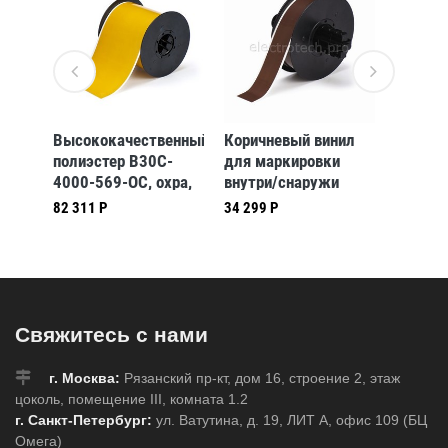
енный
Высококачественный
Коричневый винил
Компле
-
полиэстер B30C-
для маркировки
создан
4000-569-OC, охра,
внутри/снаружи
маркир
мм *
101,6 мм * 30,48 м
помещения B30C-
B-634,
82 311 Р
34 299 Р
90 620 
(BBP31/33/35/37)
1125-595-BR, 28,58
м, жёл
7)
мм * 30,48 м
(BBP35
(BBP31/33/35/37)
Свяжитесь с нами
г. Москва:
Рязанский пр-кт, дом 16, строение 2, этаж
цоколь, помещение III, комната 1.2
г. Санкт-Петербург:
ул. Ватутина, д. 19, ЛИТ А, офис 109 (БЦ
Омега)