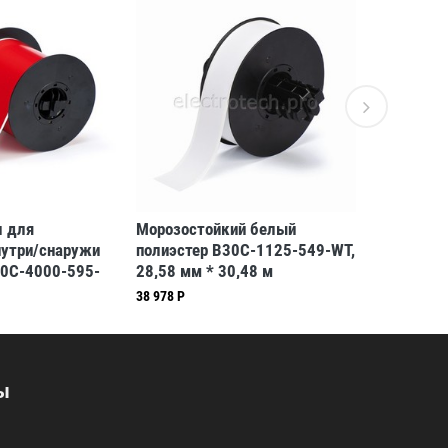
л для
Морозостойкий белый
Комплект 
нутри/снаружи
полиэстер B30C-1125-549-WT,
напольной
0C-4000-595-
28,58 мм * 30,48 м
B-634, 57
 30,48 м
(BBP31/33/35/37)
оранжевы
38 978 Р
90 620 Р
/37)
ы