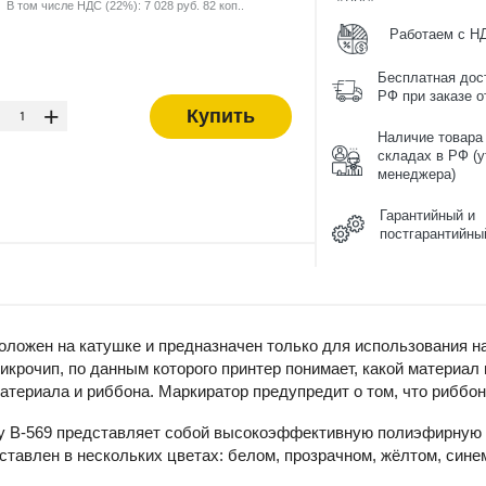
В том числе НДС (22%): 7 028 руб. 82 коп..
Работаем с Н
Бесплатная дос
-
РФ при заказе от
+
Купить
Наличие товара
складах в РФ (у
менеджера)
Гарантийный и
постгарантийны
ложен на катушке и предназначен только для использования н
крочип, по данным которого принтер понимает, какой материал
атериала и риббона. Маркиратор предупредит о том, что риббон
y B-569 представляет собой высокоэффективную полиэфирную 
тавлен в нескольких цветах: белом, прозрачном, жёлтом, синем