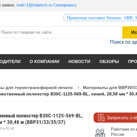
 заявок:
mail+1@indatech.ru
Скопировать
Проектные поставки Siemens, ABB, S
Ис
Поиск по а
ОДИТЕЛИ
О КОМПАНИИ
НОВОСТИ
ОБЗОРЫ
ПР
ы для термотрансферной печати
Материалы для BBP30/31
ественный полиэстер B30C-1125-569-BL, синий, 28,58 мм * 30,4
енный полиэстер B30C-1125-569-BL,
Запросить сч
м * 30,48 м (BBP31/33/35/37)
6 в 01:40
Работаем по 
России