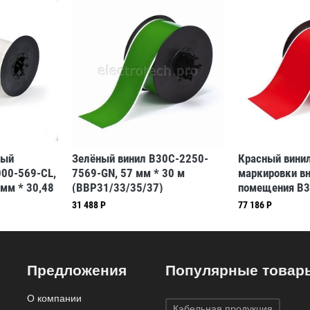
ный
Зелёный винил B30C-2250-
Красный вини
000-569-CL,
7569-GN, 57 мм * 30 м
маркировки в
 мм * 30,48
(BBP31/33/35/37)
помещения B3
7)
RD, 101,6 мм *
31 488 Р
77 186 Р
(BBP31/33/35
Предложения
Популярные товар
О компании
Кабельная продукция