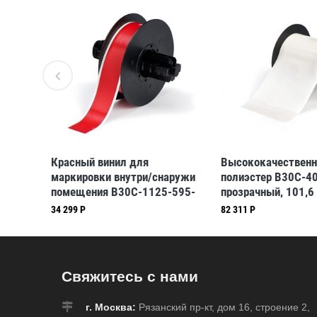
250-
Красный винил для
Высококачествен
маркировки внутри/снаружи
полиэстер B30C-4
помещения B30C-1125-595-
прозрачный, 101,6
RD, 28,58 мм * 30,48 м
м (BBP31/33/35/3
34 299 Р
82 311 Р
(BBP31/33/35/37)
Свяжитесь с нами
г. Москва:
Рязанский пр-кт, дом 16, строение 2,