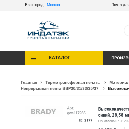
Ваш город:
Москва
Почта для
КАТАЛОГ
ПРОИЗВ
Главная
Термотрансферная печать
Материал
Непрерывная лента BBP30/31/33/35/37
Высококач
Высококачеств
Арт.
gws117935
синий, 28,58 м
ID: 2177
Обновлено 07.08.202