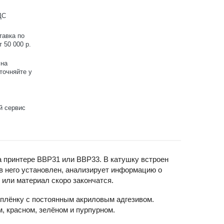
ДС
тавка по
 50 000 р.
 на
точняйте у
й сервис
а принтере BBP31 или BBP33. В катушку встроен
 в него установлен, анализирует информацию о
 или материал скоро закончатся.
плёнку с постоянным акриловым адгезивом.
, красном, зелёном и пурпурном.