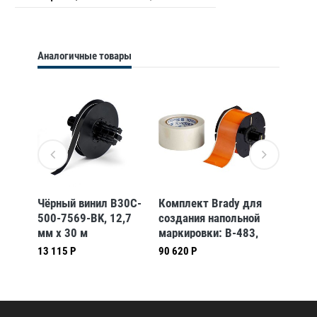
Аналогичные товары
я
Чёрный винил B30C-
Комплект Brady для
Компле
три/
500-7569-BK, 12,7
создания напольной
создан
ения
мм x 30 м
маркировки: B-483,
маркир
T,
(BBP31/33/35/37)
B-634, 57 мм * 30,40
B-634,
13 115 Р
90 620 Р
 м
м, оранжевый
м, чёр
7)
(BBP35/37)
(BBP35