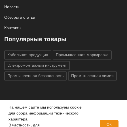
Новости
Обзоры и статьи
Контакты
Популярные товары
Кабельная продукция
Промышленная маркировка
Электромонтажный инструмент
Промышленная безопасность
Промышленная химия
На нашем сайте мы используем cookie
Все права защищены © 2020
ГК «Индатэк»
Все права
для сбора информации технического
защищены.
Использование материалов с сайта запрещено.
характера.
Данный сайт не является публичной офертой, определяемой
ОК
В частности, для
положениями статей 437 (2) ГК РФ.