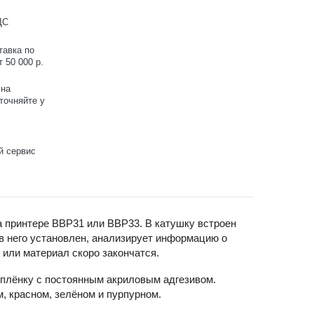
ДС
тавка по
 50 000 р.
 на
точняйте у
й сервис
а принтере BBP31 или BBP33. В катушку встроен
 в него установлен, анализирует информацию о
 или материал скоро закончатся.
плёнку с постоянным акриловым адгезивом.
, красном, зелёном и пурпурном.