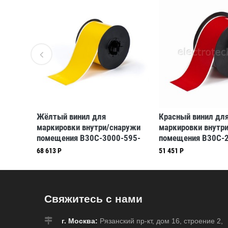
Жёлтый винил для
Красный винил дл
0-438-
маркировки внутри/снаружи
маркировки внутр
6,2 мм
помещения B30C-3000-595-
помещения B30C-2
5/37)
YL, 76,2 мм * 30,48 м
RD, 57,15 мм * 30,
68 613 Р
51 451 Р
(BBP31/33/35/37)
(BBP31/33/35/37)
Свяжитесь с нами
г. Москва:
Рязанский пр-кт, дом 16, строение 2,