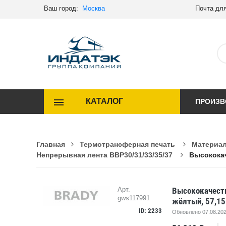
Ваш город:
Москва
Почта для
КАТАЛОГ
ПРОИЗВ
Главная
Термотрансферная печать
Материал
Непрерывная лента BBP30/31/33/35/37
Высококач
Высококачеств
Арт.
gws117991
жёлтый, 57,15
ID: 2233
Обновлено 07.08.202