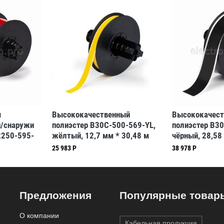
я
Высококачественный
Высококачест
и/снаружи
полиэстер B30C-500-569-YL,
полиэстер B3
250-595-
жёлтый, 12,7 мм * 30,48 м
чёрный, 28,58
48 м
(BBP31/33/35/37)
(BBP31/33/35
25 983 Р
38 978 Р
Предложения
Популярные товар
О компании
Кабельная продукция