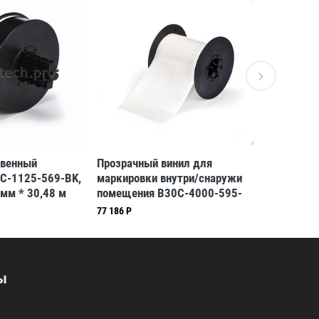
венный
Прозрачный винил для
Красный 
0C-1125-569-BK,
маркировки внутри/снаружи
маркиров
 мм * 30,48 м
помещения B30C-4000-595-
помещени
/37)
CL, 101,6 мм * 30,48 м
RD, 28,58
77 186 Р
34 299 Р
(BBP31/33/35/37)
(BBP31/3
ы