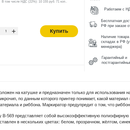
В том числе НДС (22%): 10 155 руб. 71 коп..
Работаем с Н
Бесплатная дос
-
РФ при заказе от
+
Купить
Наличие товара
складах в РФ (у
менеджера)
Гарантийный и
постгарантийны
ложен на катушке и предназначен только для использования н
крочип, по данным которого принтер понимает, какой материал
атериала и риббона. Маркиратор предупредит о том, что риббон
y B-569 представляет собой высокоэффективную полиэфирную 
тавлен в нескольких цветах: белом, прозрачном, жёлтом, синем