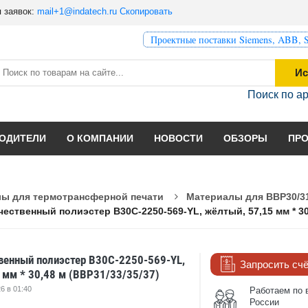
 заявок:
mail+1@indatech.ru
Скопировать
Проектные поставки Siemens, ABB, S
Ис
Поиск по а
ОДИТЕЛИ
О КОМПАНИИ
НОВОСТИ
ОБЗОРЫ
ПР
ы для термотрансферной печати
Материалы для BBP30/31
ественный полиэстер B30C-2250-569-YL, жёлтый, 57,15 мм * 30,
енный полиэстер B30C-2250-569-YL,
Запросить сч
 мм * 30,48 м (BBP31/33/35/37)
6 в 01:40
Работаем по 
России