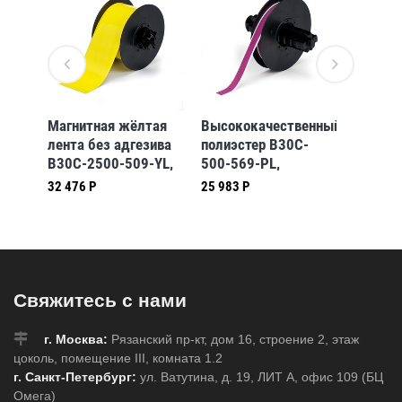
енный
Магнитная жёлтая
Высококачественный
Риббон
-
лента без адгезива
полиэстер B30C-
bbp31/
B30C-2500-509-YL,
500-569-PL,
B30-R6
мм *
63,5 мм * 7,62 м
фиолетовый, 12,7
32 476 Р
25 983 Р
14 485 
(BBP31/33/35/37)
мм * 30,48 м
7)
(BBP31/33/35/37)
Свяжитесь с нами
г. Москва:
Рязанский пр-кт, дом 16, строение 2, этаж
цоколь, помещение III, комната 1.2
г. Санкт-Петербург:
ул. Ватутина, д. 19, ЛИТ А, офис 109 (БЦ
Омега)