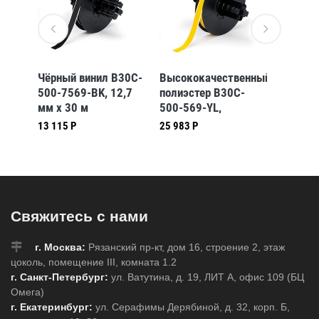
Чёрный винил B30C-
Высококачественный
Полиэс
р
500-7569-BK, 12,7
полиэстер B30C-
принте
-WT,
мм x 30 м
500-569-YL,
bbp35/
8 м
(BBP31/33/35/37)
жёлтый, 12,7 мм *
4000-4
13 115 Р
25 983 Р
36 409 
7)
30,48 м
(BBP31/33/35/37)
Свяжитесь с нами
г. Москва:
Рязанский пр-кт, дом 16, строение 2, этаж
цоколь, помещение III, комната 1.2
г. Санкт-Петербург:
ул. Ватутина, д. 19, ЛИТ А, офис 109 (БЦ
Омега)
г. Екатеринбург:
ул. Серафимы Дерябиной, д. 32, корп. Б,