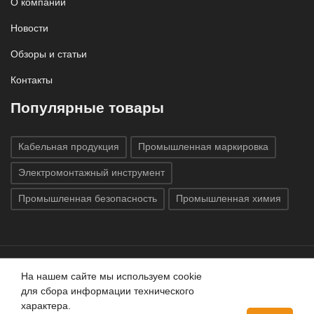
О компании
Новости
Обзоры и статьи
Контакты
Популярные товары
Кабельная продукция
Промышленная маркировка
Электромонтажный инструмент
Промышленная безопасность
Промышленная химия
На нашем сайте мы используем cookie
Все права защищены © 2020
ГК «Индатэк»
Все права
для сбора информации технического
защищены.
Использование материалов с сайта запрещено.
характера.
Данный сайт не является публичной офертой, определяемой