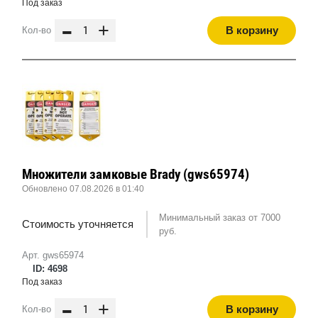
Под заказ
-
+
В корзину
Кол-во
Множители замковые Brady (gws65974)
Обновлено 07.08.2026 в 01:40
Минимальный заказ от 7000
Стоимость уточняется
руб.
Арт. gws65974
ID: 4698
Под заказ
-
+
В корзину
Кол-во