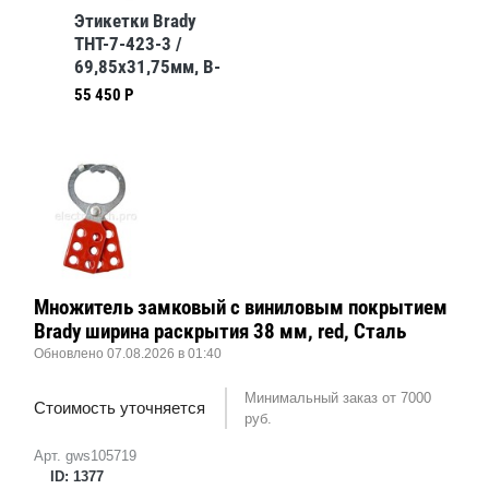
Этикетки Brady
THT-7-423-3 /
69,85x31,75мм, B-
423
55 450 Р
Множитель замковый с виниловым покрытием
Brady ширина раскрытия 38 мм, red, Сталь
Обновлено 07.08.2026 в 01:40
Минимальный заказ от 7000
Стоимость уточняется
руб.
Арт. gws105719
ID: 1377