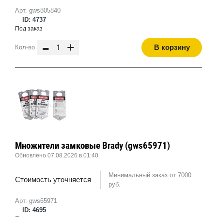
Арт. gws805840
ID: 4737
Под заказ
-
+
В корзину
Кол-во
Множители замковые Brady (gws65971)
Обновлено 07.08.2026 в 01:40
Минимальный заказ от 7000
Стоимость уточняется
руб.
Арт. gws65971
ID: 4695