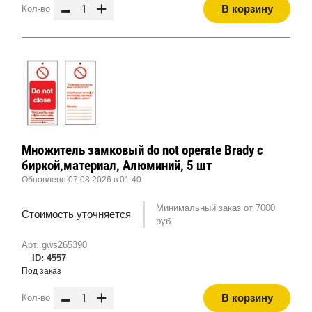
-
+
В корзину
Кол-во
Множитель замковый do not operate Brady с
биркой,материал, Алюминий, 5 шт
Обновлено 07.08.2026 в 01:40
Минимальный заказ от 7000
Стоимость уточняется
руб.
Арт. gws265390
ID: 4557
Под заказ
-
+
В корзину
Кол-во