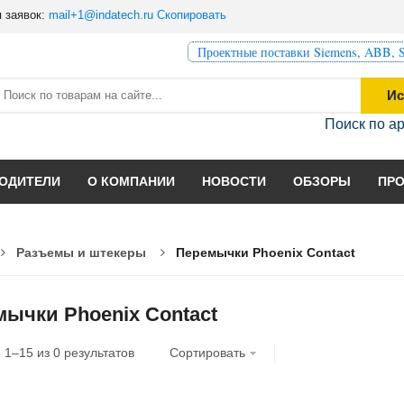
 заявок:
mail+1@indatech.ru
Скопировать
Проектные поставки Siemens, ABB, S
Ис
Поиск по а
ОДИТЕЛИ
О КОМПАНИИ
НОВОСТИ
ОБЗОРЫ
ПР
Разъемы и штекеры
Перемычки Phoenix Contact
ычки Phoenix Contact
о
1
–
15
из
0
результатов
Сортировать