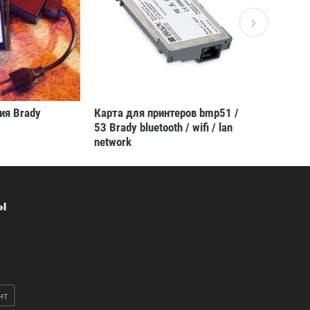
ия Brady
Карта для принтеров bmp51 /
BMP-HC-1
53 Brady bluetooth / wifi / lan
переноск
network
ы
нт