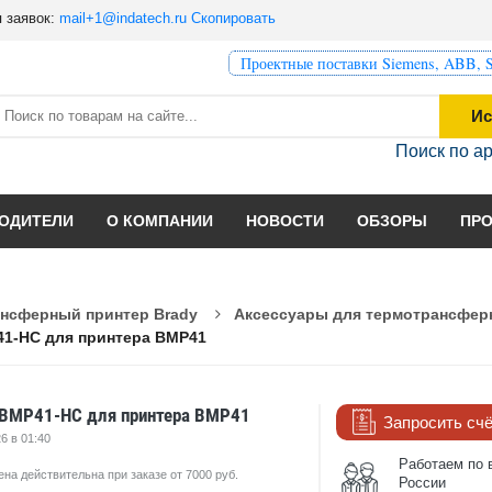
 заявок:
mail+1@indatech.ru
Скопировать
Проектные поставки Siemens, ABB, S
Ис
Поиск по а
ОДИТЕЛИ
О КОМПАНИИ
НОВОСТИ
ОБЗОРЫ
ПР
нсферный принтер Brady
Аксессуары для термотрансфер
41-HC для принтера BMP41
 BMP41-HC для принтера BMP41
Запросить сч
6 в 01:40
Работаем по 
ена действительна при заказе от 7000 руб.
России