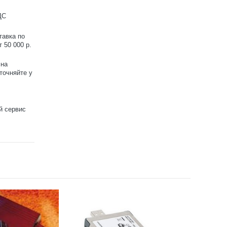
ДС
тавка по
 50 000 р.
 на
точняйте у
й сервис