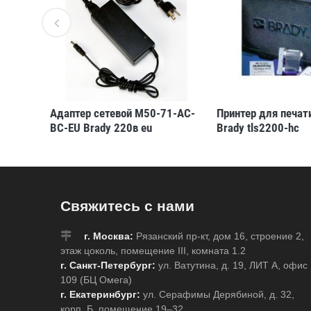
Адаптер сетевой M50-71-AC-
Принтер для печат
y li-
BC-EU Brady 220в eu
Brady tls2200-hc
Свяжитесь с нами
г. Москва:
Рязанский пр-кт, дом 16, строение 2,
этаж цоколь, помещение III, комната 1.2
г. Санкт-Петербург:
ул. Ватутина, д. 19, ЛИТ А, офис
109 (БЦ Омега)
г. Екатеринбург:
ул. Серафимы Дерябиной, д. 32,
корп. Б, помещение 19–32