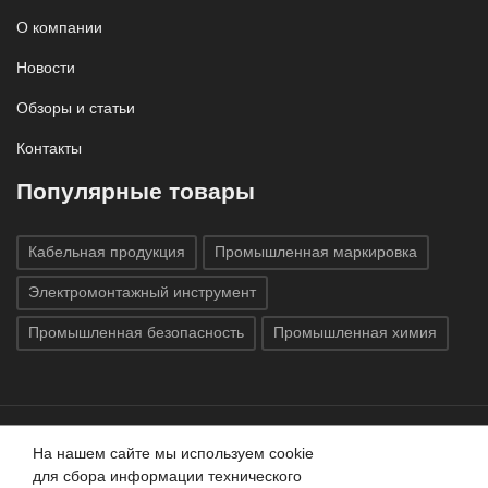
О компании
Новости
Обзоры и статьи
Контакты
Популярные товары
Кабельная продукция
Промышленная маркировка
Электромонтажный инструмент
Промышленная безопасность
Промышленная химия
На нашем сайте мы используем cookie
Все права защищены © 2020
ГК «Индатэк»
Все права
для сбора информации технического
защищены.
Использование материалов с сайта запрещено.