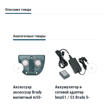
Описание товара
Аналогичные товары
я
Аксессуар
Аккумулятор и
Жестки
ceur
аксессуар Brady
сетевой адаптер
BMP41
магнитный m50-
bmp51 / 53 Brady li-
принте
magnet bmp51 / 53
ion 12в 220в