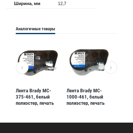
Ширина, мм
12,7
Аналогичные товары
-
Лента Brady MC-
Лента Brady MC-
Лента 
375-461, белый
1000-461, белый
500-46
полиэстер, печать
полиэстер, печать
полиэс
иняя
чёрным, 9,53 мм *
чёрным, 25,40 мм *
чёрным
 мм *
7,62 м (BMP51/53)
7,62 м (BMP51/53)
7,62 м