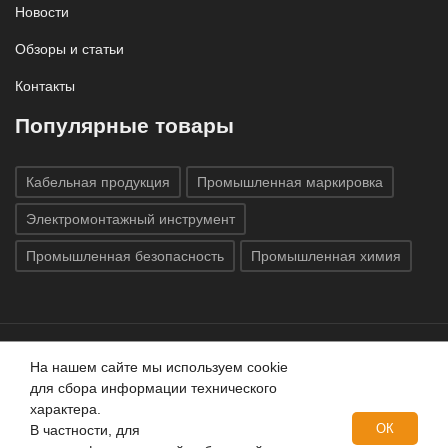
Новости
Обзоры и статьи
Контакты
Популярные товары
Кабельная продукция
Промышленная маркировка
Электромонтажный инструмент
Промышленная безопасность
Промышленная химия
На нашем сайте мы используем cookie
Все права защищены © 2020
ГК «Индатэк»
Все права
для сбора информации технического
защищены.
Использование материалов с сайта запрещено.
характера.
Данный сайт не является публичной офертой, определяемой
ОК
В частности, для
положениями статей 437 (2) ГК РФ.