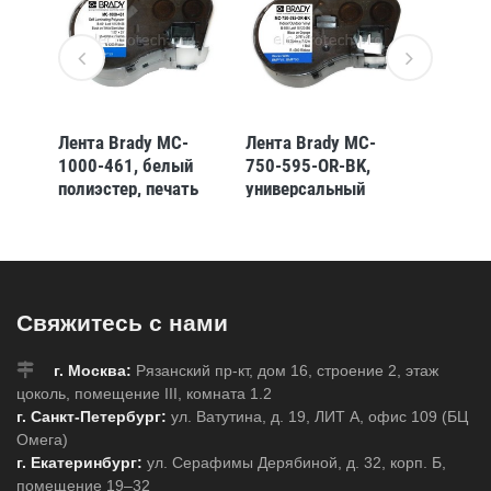
-
Лента Brady MC-
Лента Brady MC-
Лента 
1000-461, белый
750-595-OR-BK,
375-49
полиэстер, печать
универсальный
перем
иняя
чёрным, 25,40 мм *
винил, печать чёрная
белый 
 мм *
7,62 м (BMP51/53)
на оранжевом, 19,05
чёрным
мм * 7,62 м
4,88 м
(BMP41/51/53)
(BMP41
Свяжитесь с нами
г. Москва:
Рязанский пр-кт, дом 16, строение 2, этаж
цоколь, помещение III, комната 1.2
г. Санкт-Петербург:
ул. Ватутина, д. 19, ЛИТ А, офис 109 (БЦ
Омега)
г. Екатеринбург:
ул. Серафимы Дерябиной, д. 32, корп. Б,
помещение 19–32