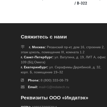
/ B-322
Свяжитесь с нами
г. Москва:
Рязанский пр-кт, дом 16, строение 2,
этаж цоколь, помещение III, комната 1.2
г. Санкт-Петербург:
ул. Ватутина, д. 19, ЛИТ А, офис
109 (БЦ Омега)
г. Екатеринбург:
ул. Серафимы Дерябиной, д. 32,
корп. Б, помещение 19–32
Phone:
8 (800) 333-08-79
Email:
mail+1@indatech.ru
Реквизиты ООО «Индатэк»