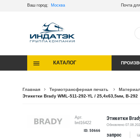
Ваш город:
Москва
Почта для
КАТАЛОГ
ПРОИЗВ
Главная
Термотрансферная печать
Материал
Этикетки Brady WML-511-292-YL / 25,4x63,5мм, B-292
Этикетки Brad
Арт.
brd16422
Обновлено 07.08.202
ID: 50666
запрос
Ц