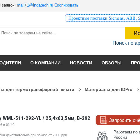
 заявок:
mail+1@indatech.ru
Скопировать
Проектные поставки Siemens, ABB, S
Ис
Поиск по а
ОДИТЕЛИ
О КОМПАНИИ
НОВОСТИ
ОБЗОРЫ
ПР
ы для термотрансферной печати
Материалы для IDPro
y WML-511-292-YL / 25,4x63,5мм, B-292
Запросить сч
6 в 01:40
Работаем по 
ена действительна при заказе от 7000 руб.
России