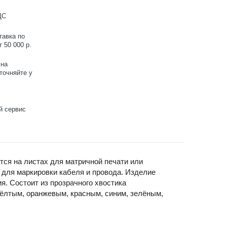
ДС
тавка по
 50 000 р.
 на
точняйте у
й сервис
ся на листах для матричной печати или
для маркировки кабеля и провода. Изделие
я. Состоит из прозрачного хвостика
ёлтым, оранжевым, красным, синим, зелёным,