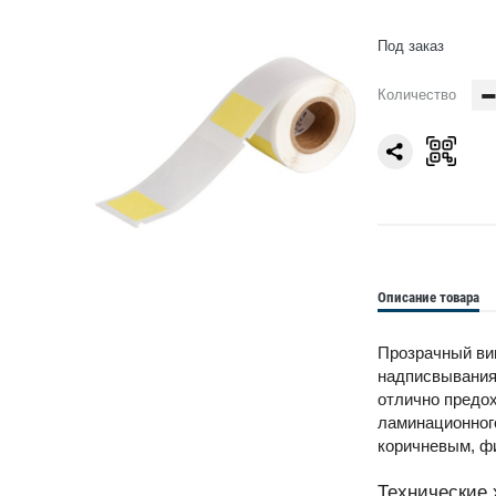
Под заказ
Количество
Описание товара
Прозрачный ви
надписвывания
отлично предох
ламинационног
коричневым, ф
Технические 