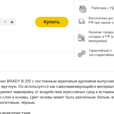
Работаем с Н
-
Бесплатная дос
+
Купить
РФ при заказе от
Наличие товара
складах в РФ (у
менеджера)
Гарантийный и
постгарантийны
нил BRADY B-292 с постоянным акриловым адгезивом выпускает
 вручную. Он используется как самоламинирующийся материал 
раняет маркировку от воздействия агрессивных сред и истирани
о слоя и основы. Цвет основы может быть различным: белым, ж
иолетовым, чёрным.
характеристики