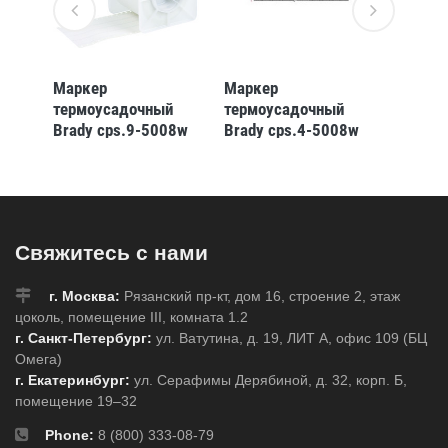
Маркер
Маркер
Марке
й
термоусадочный
термоусадочный
термоу
Brady cps.9-5008w
Brady cps.4-5008w
Brady h
1008w
Свяжитесь с нами
г. Москва:
Рязанский пр-кт, дом 16, строение 2, этаж
цоколь, помещение III, комната 1.2
г. Санкт-Петербург:
ул. Ватутина, д. 19, ЛИТ А, офис 109 (БЦ
Омега)
г. Екатеринбург:
ул. Серафимы Дерябиной, д. 32, корп. Б,
помещение 19–32
Phone:
8 (800) 333-08-79