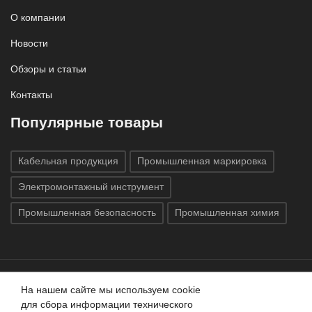
О компании
Новости
Обзоры и статьи
Контакты
Популярные товары
Кабельная продукция
Промышленная маркировка
Электромонтажный инструмент
Промышленная безопасность
Промышленная химия
На нашем сайте мы используем cookie
Все права защищены © 2020
ГК «Индатэк»
Все права
для сбора информации технического
защищены.
Использование материалов с сайта запрещено.