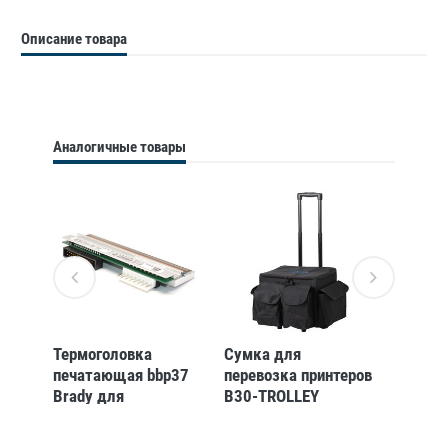
Описание товара
Аналогичные товары
Термоголовка
Сумка для
Стилус
1-dc
печатающая bbp37
перевозка принтеров
для bb
Brady для
B30-TROLLEY
STYLU