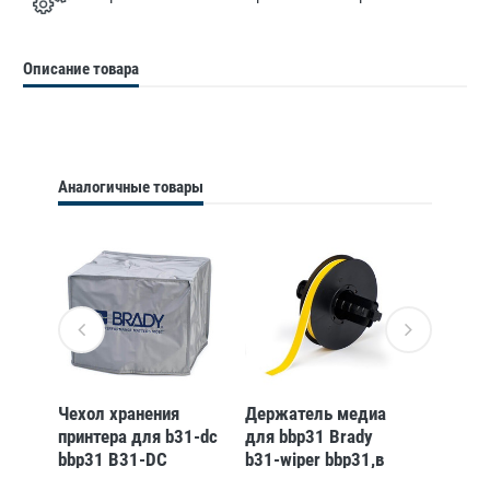
Описание товара
Аналогичные товары
тера
Чехол хранения
Держатель медиа
Термог
принтера для b31-dc
для bbp31 Brady
печата
bbp31 B31-DC
b31-wiper bbp31,в
Brady 
BBP31
упаковке, 5 шт