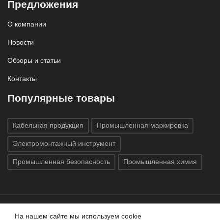
Предложения
О компании
Новости
Обзоры и статьи
Контакты
Популярные товары
Кабельная продукция
Промышленная маркировка
Электромонтажный инструмент
Промышленная безопасность
Промышленная химия
На нашем сайте мы используем cookie
Все права защищены © 2020
ГК «Индатэк»
Все права