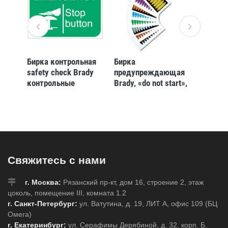
Бирка контрольная
Бирка
Бирка 
я
safety check Brady
предупреждающая
Brady г
t
контрольные
Brady, «do not start»,
text pro
0x150
бирки,обозначение
50x110 мм, 10 шт
75x160
качества и
Полиэс
прохождения
,
ремонта,
Полужесткий,
Полиэстер, 10 шт
Свяжитесь с нами
г. Москва:
Рязанский пр-кт, дом 16, строение 2, этаж
цоколь, помещение III, комната 1.2
г. Санкт-Петербург:
ул. Ватутина, д. 19, ЛИТ А, офис 109 (БЦ
Омега)
г. Екатеринбург:
ул. Серафимы Дерябиной, д. 32, корп. Б,