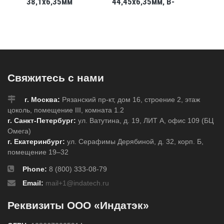
10,
38,1x6,35мм
44,45x6,35мм, B-
50,8x6
727
0
Свяжитесь с нами
г. Москва:
Рязанский пр-кт, дом 16, строение 2, этаж
цоколь, помещение III, комната 1.2
г. Санкт-Петербург:
ул. Ватутина, д. 19, ЛИТ А, офис 109 (БЦ
Омега)
г. Екатеринбург:
ул. Серафимы Дерябиной, д. 32, корп. Б,
помещение 19–32
Phone:
8 (800) 333-08-79
Email:
mail+1@indatech.ru
Реквизиты ООО «Индатэк»