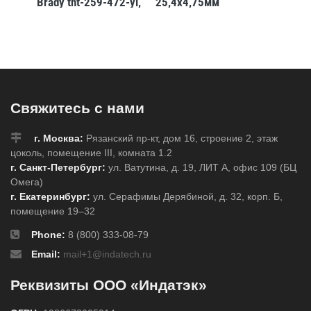
2-yl,
Brady tht-259-472-yl,
25,4x4,75мм
38,1x6
25.4x91440 мм,
Полиимид
Свяжитесь с нами
г. Москва:
Рязанский пр-кт, дом 16, строение 2, этаж
цоколь, помещение III, комната 1.2
г. Санкт-Петербург:
ул. Ватутина, д. 19, ЛИТ А, офис 109 (БЦ
Омега)
г. Екатеринбург:
ул. Серафимы Дерябиной, д. 32, корп. Б,
помещение 19–32
Phone:
8 (800) 333-08-79
Email:
mail+1@indatech.ru
Реквизиты ООО «Индатэк»