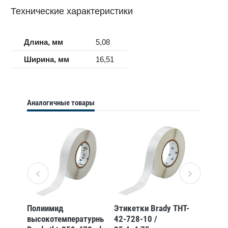
Технические характеристики
Длина, мм
5,08
Ширина, мм
16,51
Аналогичные товары
Полиимид
Этикетки Brady THT-
Этикет
турный
высокотемпературный
42-728-10 /
45-728