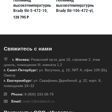
THT-
Полиимид
Полиимид
Этикет
высокотемпературный
высокотемпературный
96-729
Brady tht-5-472-10,
Brady tht-106-472-yl,
12,7x6
25.4x12.7 мм,
50.8x91440 мм,
120 795 Р
65 665 
Полиимид, 10000
Полиимид
шт, Рулон
Свяжитесь с нами
г. Москва:
Рязанский пр-кт, дом 16, строение 2, этаж
цоколь, помещение III, комната 1.2
г. Санкт-Петербург:
ул. Ватутина, д. 19, ЛИТ А, офис 109 (БЦ
Омега)
г. Екатеринбург:
ул. Серафимы Дерябиной, д. 32, корп. Б,
помещение 19–32
Phone:
8 (800) 333-08-79
Email:
mail+1@indatech.ru