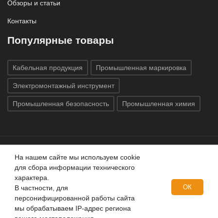
Обзоры и статьи
Контакты
Популярные товары
Кабельная продукция
Промышленная маркировка
Электромонтажный инструмент
Промышленная безопасность
Промышленная химия
На нашем сайте мы используем cookie
Все права защищены © 2020
ГК «Индатэк»
Все права
для сбора информации технического
защищены.
Использование материалов с сайта запрещено.
характера.
Данный сайт не является публичной офертой, определяемой
ОК
В частности, для
положениями статей 437 (2) ГК РФ.
персонифицированной работы сайта
мы обрабатываем IP-адрес региона