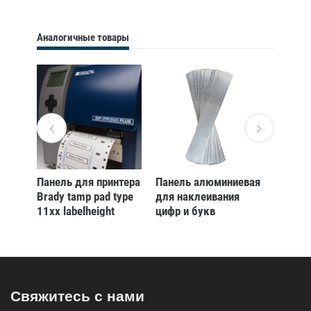
Аналогичные товары
Панель для принтера
Панель алюминиевая
Панель
rady
Brady tamp pad type
для наклеивания
Brady t
11xx labelheight
цифр и букв
12xx la
 шт
20mm
Brady,максимум 12
20mm 
символов, 45x305
мм, b-500,b-946,b-
997
Свяжитесь с нами