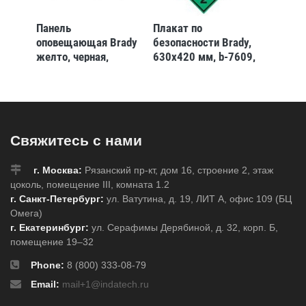
евая
Панель
Плакат по
Плакат
я
оповещающая Brady
безопасности Brady,
underst
желто, черная,
630x420 мм, b-7609,
sign Br
 12
142x428 мм, 10 шт
1 шт
мм
05
,b-
Свяжитесь с нами
г. Москва:
Рязанский пр-кт, дом 16, строение 2, этаж
цоколь, помещение III, комната 1.2
г. Санкт-Петербург:
ул. Ватутина, д. 19, ЛИТ А, офис 109 (БЦ
Омега)
г. Екатеринбург:
ул. Серафимы Дерябиной, д. 32, корп. Б,
помещение 19–32
Phone:
8 (800) 333-08-79
Email:
mail+1@indatech.ru