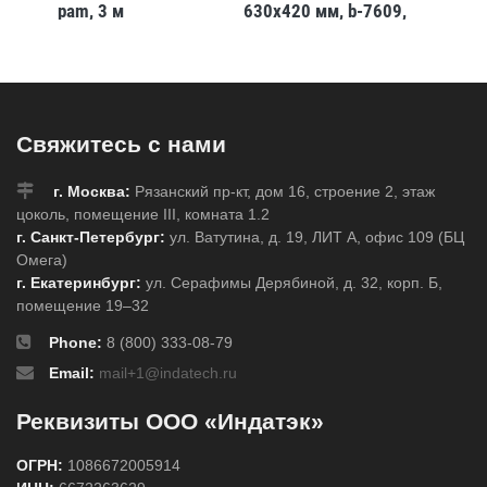
pam, 3 м
630x420 мм, b-7609,
12xx la
 7
1 шт
20mm 
40
,b-
Свяжитесь с нами
г. Москва:
Рязанский пр-кт, дом 16, строение 2, этаж
цоколь, помещение III, комната 1.2
г. Санкт-Петербург:
ул. Ватутина, д. 19, ЛИТ А, офис 109 (БЦ
Омега)
г. Екатеринбург:
ул. Серафимы Дерябиной, д. 32, корп. Б,
помещение 19–32
Phone:
8 (800) 333-08-79
Email:
mail+1@indatech.ru
Реквизиты ООО «Индатэк»
ОГРН:
1086672005914