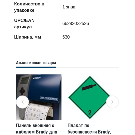
Количество в
1 знак
упаковке
UPC/EAN
66282022526
артикул
Ширина, мм
630
Аналогичные товары
евая
Панель внешняя с
Плакат по
Панель
я
кабелем Brady для
безопасности Brady,
Brady t