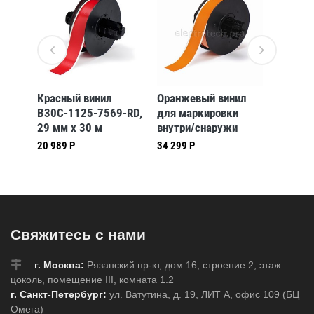
енный
Красный винил
Оранжевый винил
Высоко
-
B30C-1125-7569-RD,
для маркировки
полиэс
лто-
29 мм x 30 м
внутри/снаружи
4000-5
,7 мм
(BBP31/33/35/37)
помещения B30C-
жёлто-
20 989 Р
34 299 Р
82 311 
1125-595-OR, 28,58
101,6 
7)
мм * 30,48 м
(BBP31
(BBP31/33/35/37)
Свяжитесь с нами
г. Москва:
Рязанский пр-кт, дом 16, строение 2, этаж
цоколь, помещение III, комната 1.2
г. Санкт-Петербург:
ул. Ватутина, д. 19, ЛИТ А, офис 109 (БЦ
Омега)