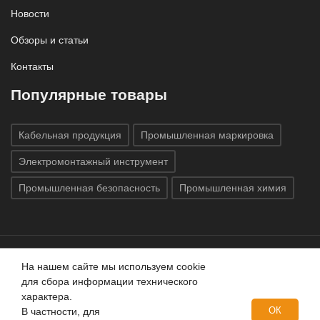
Новости
Обзоры и статьи
Контакты
Популярные товары
Кабельная продукция
Промышленная маркировка
Электромонтажный инструмент
Промышленная безопасность
Промышленная химия
На нашем сайте мы используем cookie
Все права защищены © 2020
ГК «Индатэк»
Все права
для сбора информации технического
защищены.
Использование материалов с сайта запрещено.
характера.
Данный сайт не является публичной офертой, определяемой
ОК
В частности, для
положениями статей 437 (2) ГК РФ.