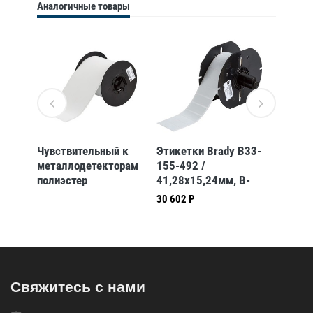
Аналогичные товары
 B33-
Чувствительный к
Этикетки Brady B33-
Полиэс
металлодетекторам
155-492 /
ToughW
 B-
полиэстер
41,28x15,24мм, B-
4000-8
ToughWash B30C-
492
легенд
30 602 Р
4000-854-WT,
красна
белый, 101,60 мм *
101,60
15,24 м
(BBP31
(BBP31/33/35/37)
Свяжитесь с нами