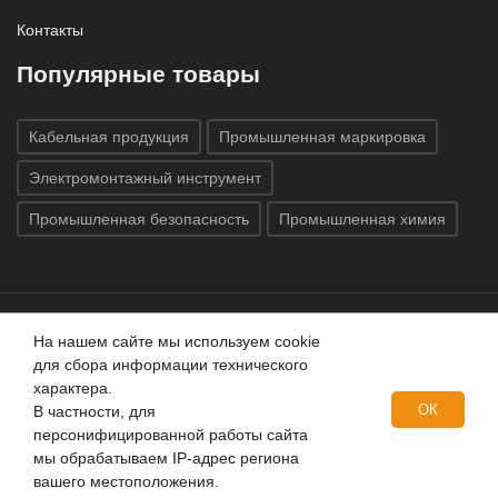
Контакты
Популярные товары
Кабельная продукция
Промышленная маркировка
Электромонтажный инструмент
Промышленная безопасность
Промышленная химия
На нашем сайте мы используем cookie
Все права защищены © 2020
ГК «Индатэк»
Все права
для сбора информации технического
защищены.
Использование материалов с сайта запрещено.
характера.
Данный сайт не является публичной офертой, определяемой
ОК
В частности, для
положениями статей 437 (2) ГК РФ.
персонифицированной работы сайта
мы обрабатываем IP-адрес региона
вашего местоположения.