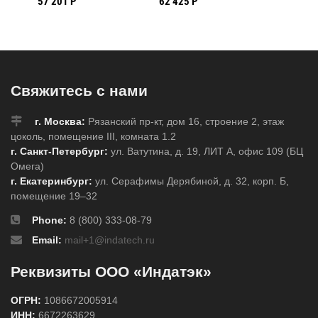
57 201 Р
62 425 Р
38 134 
* 15,24 м
чёрно/жёлтая,
15,24 
 мм
(BBP31/33/35/37)
белый, 101,60 мм *
(BBP31
15,24 м
7)
(BBP31/33/35/37)
Свяжитесь с нами
г. Москва:
Рязанский пр-кт, дом 16, строение 2, этаж
цоколь, помещение III, комната 1.2
г. Санкт-Петербург:
ул. Ватутина, д. 19, ЛИТ А, офис 109 (БЦ
Омега)
г. Екатеринбург:
ул. Серафимы Дерябиной, д. 32, корп. Б,
помещение 19–32
Phone:
8 (800) 333-08-79
Email:
mail+1@indatech.ru
Реквизиты ООО «Индатэк»
ОГРН:
1086672005914
ИНН:
6672263629