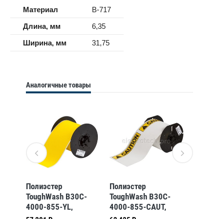
Материал
B-717
Длина, мм
6,35
Ширина, мм
31,75
Аналогичные товары
 к
Полиэстер
Полиэстер
Полиэс
орам
ToughWash B30C-
ToughWash B30C-
ToughW
4000-855-YL,
4000-855-CAUT,
2250-8
-
жёлтый, 101,60 мм
легенда: CAUTION
жёлтый