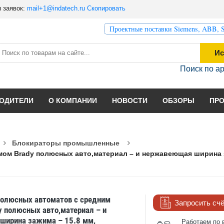
 заявок:
mail+1@indatech.ru
Скопировать
Проектные поставки Siemens, ABB, S
Ис
Поиск по а
ОДИТЕЛИ
О КОМПАНИИ
НОВОСТИ
ОБЗОРЫ
ПР
Блокираторы промышленные
м Brady полюсных авто,материал – и нержавеющая ширина за
олюсных автоматов с средним
Запросить сч
 полюсных авто,материал – и
ширина зажима – 15.8 мм,
Работаем по 