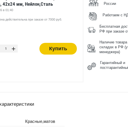
, 42x24 мм, Нейлон,Сталь
России
6 в 01:40
Работаем с Н
ена действительна при заказе от 7000 руб.
Бесплатная дос
РФ при заказе от
-
Наличие товара
+
складах в РФ (у
Купить
менеджера)
Гарантийный и
постгарантийны
характеристики
Красные,матов