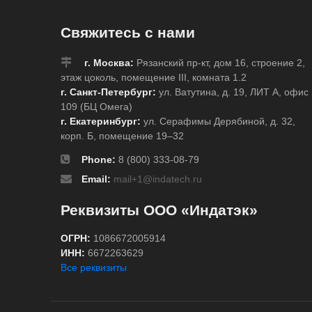
80x64x9 мм, Комп
Свяжитесь с нами
г. Москва:
Рязанский пр-кт, дом 16, строение 2,
этаж цоколь, помещение III, комната 1.2
г. Санкт-Петербург:
ул. Ватутина, д. 19, ЛИТ А, офис
109 (БЦ Омега)
г. Екатеринбург:
ул. Серафимы Дерябиной, д. 32,
корп. Б, помещение 19–32
Phone:
8 (800) 333-08-79
Email:
mail+1@indatech.ru
Реквизиты ООО «Индатэк»
ОГРН:
1086672005914
ИНН:
6672263629
Все реквизиты