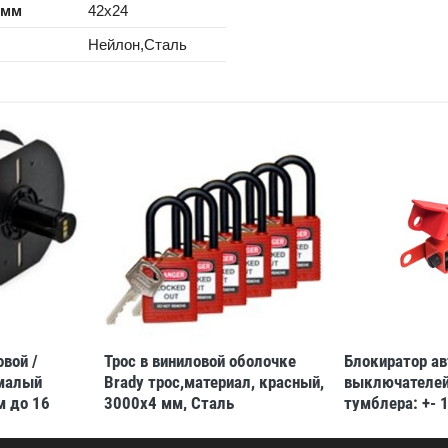
 мм
42x24
Нейлон,Сталь
вой /
Трос в виниловой оболочке
Блокиратор а
 малый
Brady трос,материал, красный,
выключателей
м до 16
3000x4 мм, Сталь
тумблера: +- 
озрачный,прозрачная,алый,