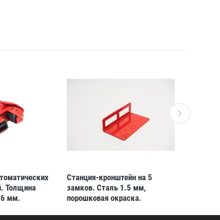
втоматических
Станция-кронштейн на 5
Блокират
. Толщина
замков. Сталь 1.5 мм,
вентилей 
16 мм.
порошковая окраска.
блокирато
Желтый. Длина 140 мм
мм