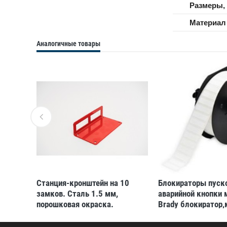
Размеры,
Материал
Аналогичные товары
 на 10-
Станция-кронштейн на 10
Блокираторы пуско
замков. Сталь 1.5 мм,
аварийной кнопки
ные
порошковая окраска.
Brady блокиратор,
 мм
Желтый. Длина 270 мм
мм,три наклейки:,
желтая,красная,пр