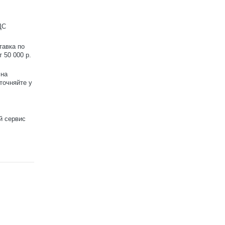
ДС
тавка по
 50 000 р.
 на
точняйте у
й сервис