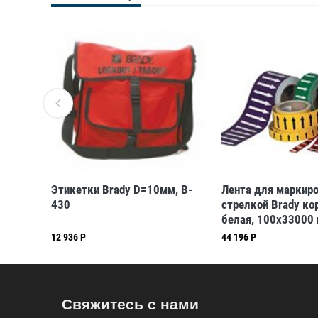
128-
Этикетки Brady D=10мм, B-
Лента для маркиро
430
стрелкой Brady ко
белая, 100x33000
12 936 Р
44 196 Р
Свяжитесь с нами