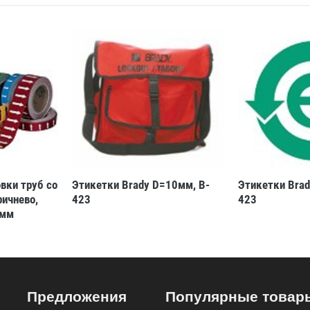
вки труб со
Этикетки Brady D=10мм, B-
Этикетки Brad
ричнево,
423
423
 мм
Предложения
Популярные товар