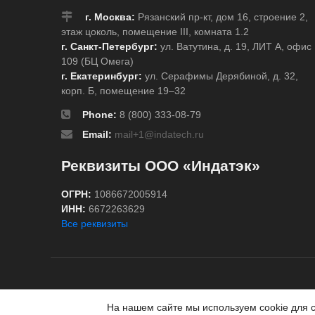
г. Москва:
Рязанский пр-кт, дом 16, строение 2,
этаж цоколь, помещение III, комната 1.2
г. Санкт-Петербург:
ул. Ватутина, д. 19, ЛИТ А, офис
109 (БЦ Омега)
г. Екатеринбург:
ул. Серафимы Дерябиной, д. 32,
корп. Б, помещение 19–32
Phone:
8 (800) 333-08-79
Email:
mail+1@indatech.ru
Реквизиты ООО «Индатэк»
ОГРН:
1086672005914
ИНН:
6672263629
Все реквизиты
Все права защищены © 2020
ГК «Индатэк»
Все права
На нашем сайте мы используем cookie для 
Данный сайт не является публичной офертой, опреде