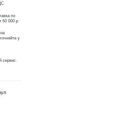
ДС
тавка по
 50 000 р.
 на
точняйте у
й сервис
рул