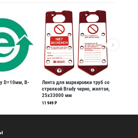
y D=10мм, B-
Лента для маркировки труб со
Этикетки
стрелкой Brady черно, желтая,
25x33000 мм
11 949 Р
90 811 Р
ы