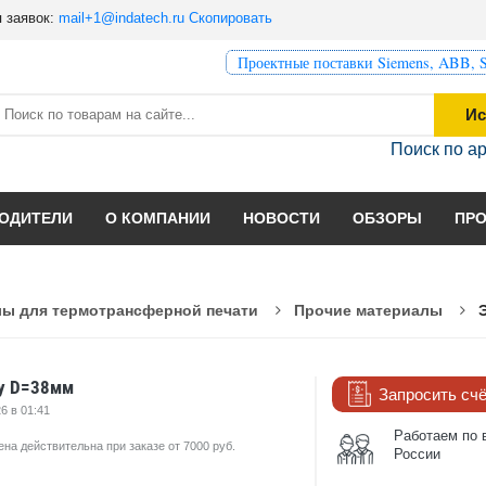
 заявок:
mail+1@indatech.ru
Скопировать
Проектные поставки Siemens, ABB, S
Ис
Поиск по а
ОДИТЕЛИ
О КОМПАНИИ
НОВОСТИ
ОБЗОРЫ
ПР
ы для термотрансферной печати
Прочие материалы
dy D=38мм
Запросить сч
6 в 01:41
Работаем по 
ена действительна при заказе от 7000 руб.
России