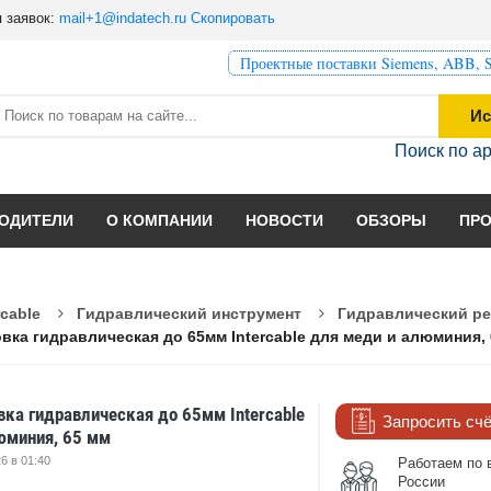
 заявок:
mail+1@indatech.ru
Скопировать
Проектные поставки Siemens, ABB, S
Ис
Поиск по а
ОДИТЕЛИ
О КОМПАНИИ
НОВОСТИ
ОБЗОРЫ
ПР
rcable
Гидравлический инструмент
Гидравлический р
вка гидравлическая до 65мм Intercable для меди и алюминия,
ка гидравлическая до 65мм Intercable
Запросить сч
юминия, 65 мм
6 в 01:40
Работаем по 
России