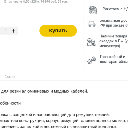
В том числе НДС (22%): 74 976 руб. 23 коп..
Работаем с Н
Бесплатная дос
-
РФ при заказе от
+
Купить
Наличие товара
складах в РФ (у
менеджера)
Гарантийный и
постгарантийны
Статьи
 для резки алюминиевых и медных кабелей.
собенности
овка с защелкой и направляющей для режущих лезвий.
мпактная конструкция, корпус режущей головки полностью изго
динение с защелкой и несъемный пылезащитный колпачок.