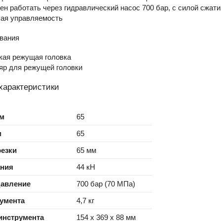
ен работать через гидравлический насос 700 бар, с силой сжати
ая управляемость
вания
кая режущая головка
яр для режущей головки
характеристики
мм
65
м
65
резки
65 мм
ания
44 кН
давление
700 бар (70 МПа)
умента
4,7 кг
инструмента
154 х 369 х 88 мм