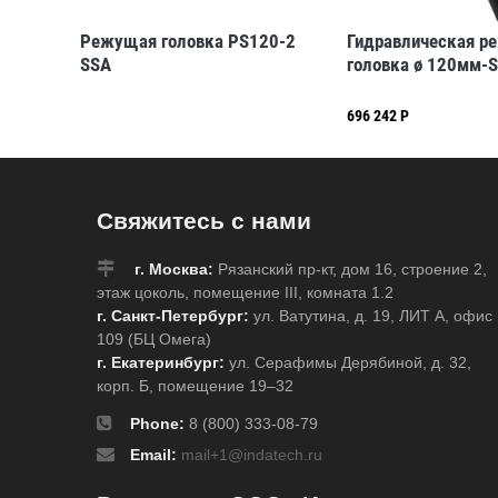
Режущая головка PS120-2
Гидравлическая р
мм
SSA
головка ø 120мм-
696 242 Р
Свяжитесь с нами
г. Москва:
Рязанский пр-кт, дом 16, строение 2,
этаж цоколь, помещение III, комната 1.2
г. Санкт-Петербург:
ул. Ватутина, д. 19, ЛИТ А, офис
109 (БЦ Омега)
г. Екатеринбург:
ул. Серафимы Дерябиной, д. 32,
корп. Б, помещение 19–32
Phone:
8 (800) 333-08-79
Email:
mail+1@indatech.ru