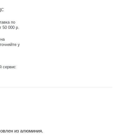
ДС
тавка по
 50 000 р.
 на
точняйте у
й сервис
товлен из алюминия.