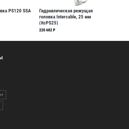
вка PS120 SSA
Гидравлическая режущая
Режущая 
головка Intercable, 25 мм
гидравли
(itcPS25)
Intercabl
алюминия
220 682 Р
418 238 Р
ы
нт