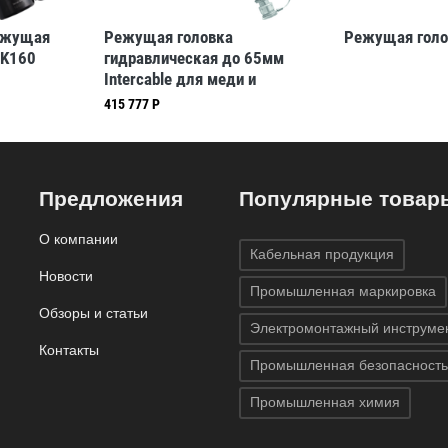
ежущая
Режущая головка
Режущая голо
SK160
гидравлическая до 65мм
Intercable для меди и
алюминия, 65 мм
415 777 Р
Предложения
Популярные товар
О компании
Кабельная продукция
Новости
Промышленная маркировка
Обзоры и статьи
Электромонтажный инструме
Контакты
Промышленная безопасность
Промышленная химия