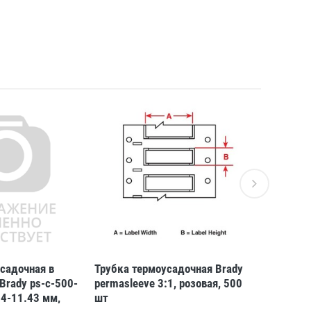
садочная в
Трубка термоусадочная Brady
Трубка те
Brady ps-c-500-
permasleeve 3:1, розовая, 500
permaslee
74-11.43 мм,
шт
шт