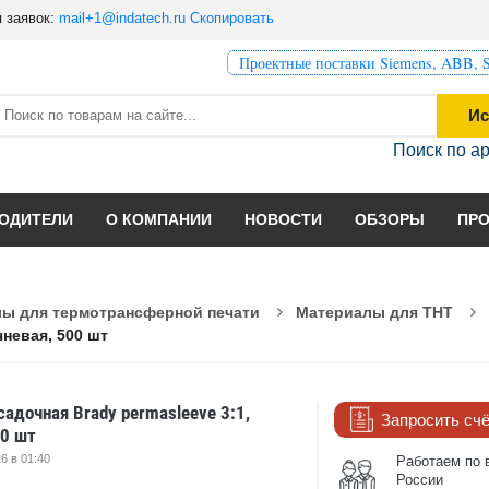
 заявок:
mail+1@indatech.ru
Скопировать
Проектные поставки Siemens, ABB, S
Ис
Поиск по а
ОДИТЕЛИ
О КОМПАНИИ
НОВОСТИ
ОБЗОРЫ
ПР
ы для термотрансферной печати
Материалы для THT
чневая, 500 шт
адочная Brady permasleeve 3:1,
Запросить сч
00 шт
6 в 01:40
Работаем по 
России