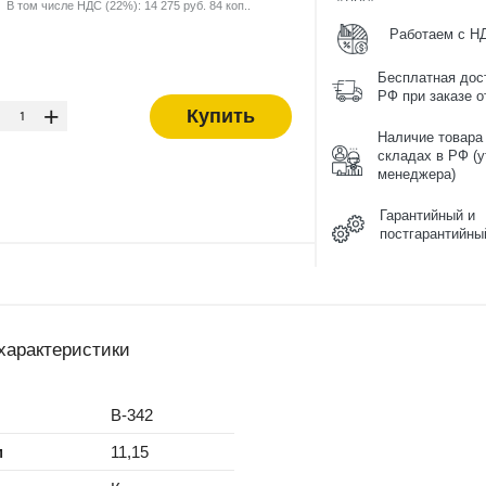
В том числе НДС (22%): 14 275 руб. 84 коп..
Работаем с Н
Бесплатная дос
-
РФ при заказе от
+
Купить
Наличие товара
складах в РФ (у
менеджера)
Гарантийный и
постгарантийны
характеристики
B-342
м
11,15