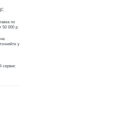
ДС
тавка по
 50 000 р.
 на
точняйте у
й сервис