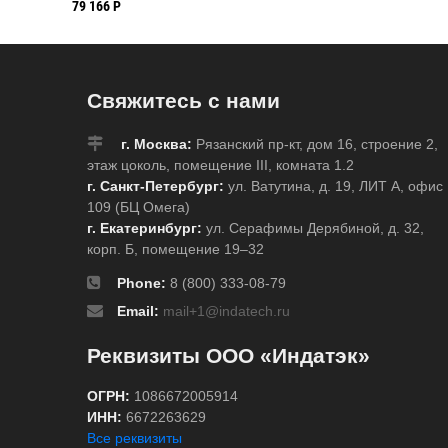
мм, 22.86 м
79 166 Р
Свяжитесь с нами
г. Москва:
Рязанский пр-кт, дом 16, строение 2,
этаж цоколь, помещение III, комната 1.2
г. Санкт-Петербург:
ул. Ватутина, д. 19, ЛИТ А, офис
109 (БЦ Омега)
г. Екатеринбург:
ул. Серафимы Дерябиной, д. 32,
корп. Б, помещение 19–32
Phone:
8 (800) 333-08-79
Email:
mail+1@indatech.ru
Реквизиты ООО «Индатэк»
ОГРН:
1086672005914
ИНН:
6672263629
Все реквизиты