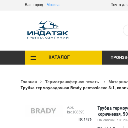
Ваш город:
Москва
Почта для
КАТАЛОГ
ПРОИЗВ
Главная
Термотрансферная печать
Материал
Трубка термоусадочная Brady permasleeve 3:1, кори
Трубка термоус
Арт.
brd108395
коричневая, 5
ID: 1476
Обновлено 07.08.202