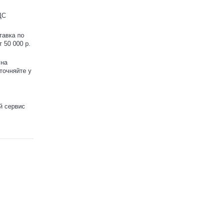
ДС
тавка по
 50 000 р.
 на
точняйте у
й сервис