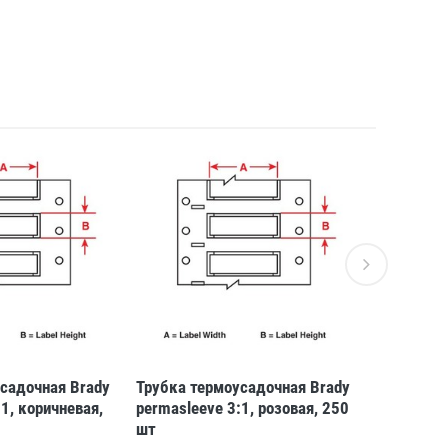
садочная Brady
Трубка термоусадочная Brady
Трубка те
1, коричневая,
permasleeve 3:1, розовая, 250
плоском в
шт
yl, желта