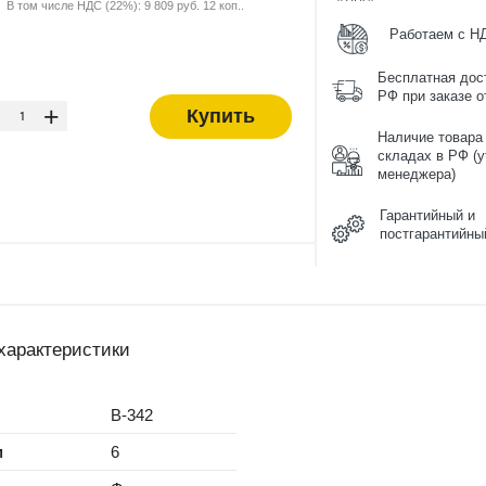
В том числе НДС (22%): 9 809 руб. 12 коп..
Работаем с Н
Бесплатная дос
-
РФ при заказе от
+
Купить
Наличие товара
складах в РФ (у
менеджера)
Гарантийный и
постгарантийны
характеристики
B-342
м
6