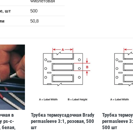
Фиолетовая
е, шт
500
мм
50,8
чная в
Трубка термоусадочная Brady
Трубка термоу
y ps-c-
permasleeve 3:1, розовая, 500
permasleeve 3:
, белая,
шт
500 шт