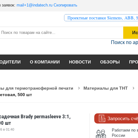
 заявок:
mail+1@indatech.ru
Скопировать
Проектные поставки Siemens, ABB, S
Ис
Поиск по а
ОДИТЕЛИ
О КОМПАНИИ
НОВОСТИ
ОБЗОРЫ
ПР
ы для термотрансферной печати
Материалы для THT
етовая, 500 шт
адочная Brady permasleeve 3:1,
Запросить сч
00 шт
6 в 01:40
Работаем по 
России