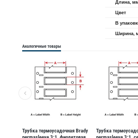
Длина, м
Цвет
В упаковк
Ширина, 
Аналогичные товары
 Brady
Трубка термоусадочная Brady
Трубка термоусадо
товая,
permasleeve 3:1, фиолетовая,
permasleeve 3:1, с