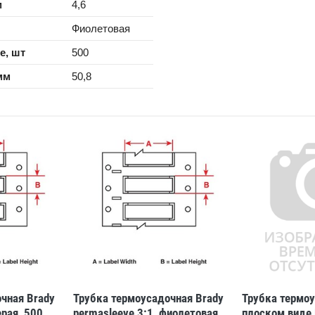
м
4,6
Фиолетовая
е, шт
500
мм
50,8
чная Brady
Трубка термоусадочная Brady
Трубка термо
ерая, 500
permasleeve 3:1, фиолетовая,
плоском виде 