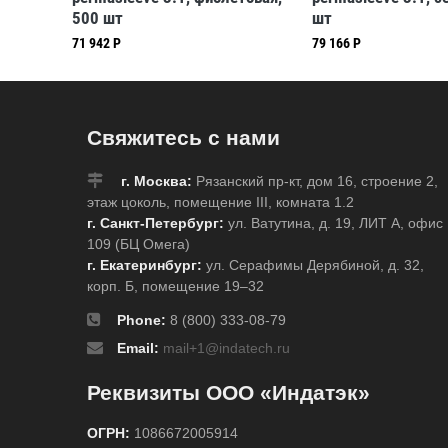
500 шт
шт
71 942 Р
79 166 Р
Свяжитесь с нами
г. Москва:
Рязанский пр-кт, дом 16, строение 2,
этаж цоколь, помещение III, комната 1.2
г. Санкт-Петербург:
ул. Ватутина, д. 19, ЛИТ А, офис
109 (БЦ Омега)
г. Екатеринбург:
ул. Серафимы Дерябиной, д. 32,
корп. Б, помещение 19–32
Phone:
8 (800) 333-08-79
Email:
mail+1@indatech.ru
Реквизиты ООО «Индатэк»
ОГРН:
1086672005914