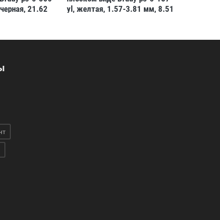
 черная, 21.62
yl, желтая, 1.57-3.81 мм, 8.51
wt аналог 
4.75-11.43 мм
мм, 27.43 м
17.78 мм,
85 974 Р
ы
нт