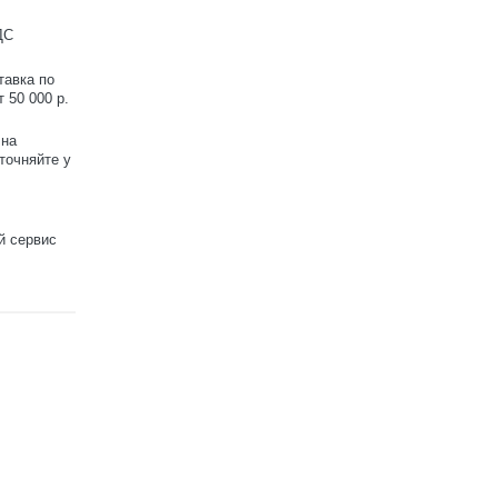
ДС
тавка по
 50 000 р.
 на
точняйте у
й сервис