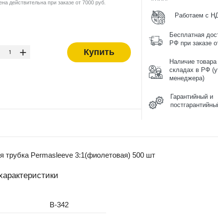
ена действительна при заказе от 7000 руб.
Работаем с Н
Бесплатная дос
-
РФ при заказе от
+
Купить
Наличие товара
складах в РФ (у
менеджера)
Гарантийный и
постгарантийны
 трубка Permasleeve 3:1(фиолетовая) 500 шт
характеристики
B-342