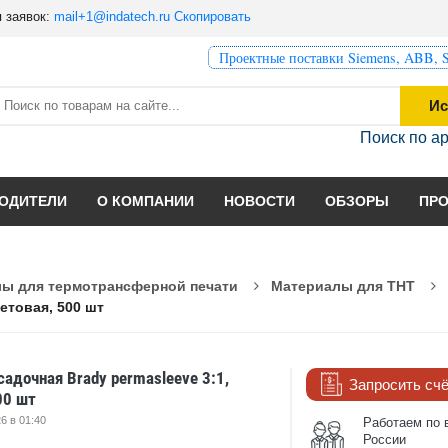
 заявок:
mail+1@indatech.ru
Скопировать
Проектные поставки Siemens, ABB, S
Ис
Поиск по а
ОДИТЕЛИ
О КОМПАНИИ
НОВОСТИ
ОБЗОРЫ
ПР
ы для термотрансферной печати
Материалы для THT
етовая, 500 шт
адочная Brady permasleeve 3:1,
Запросить сч
00 шт
6 в 01:40
Работаем по 
России