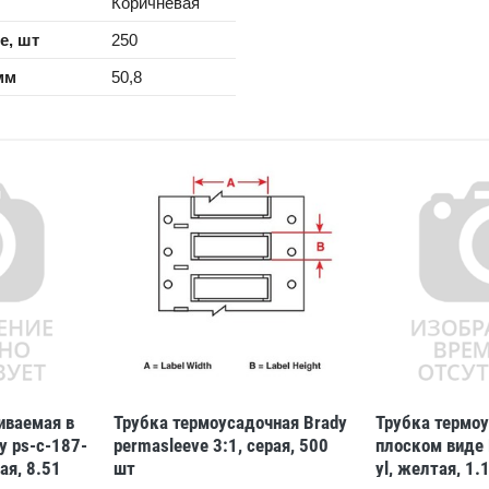
Коричневая
е, шт
250
мм
50,8
иваемая в
Трубка термоусадочная Brady
Трубка термоу
y ps-c-187-
permasleeve 3:1, серая, 500
плоском виде 
ая, 8.51
шт
yl, желтая, 1.