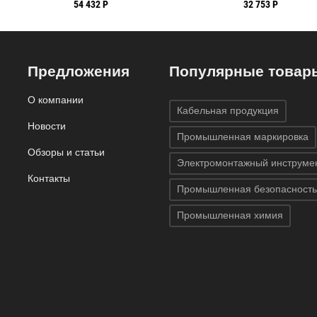
-3.81 мм
мм, 30.48 м
54 432 Р
32 753 Р
Предложения
Популярные товар
О компании
Кабельная продукция
Новости
Промышленная маркировка
Обзоры и статьи
Электромонтажный инструме
Контакты
Промышленная безопасность
Промышленная химия