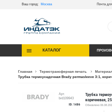
Ваш город:
Москва
Почта для
КАТАЛОГ
ПРОИЗВ
Главная
Термотрансферная печать
Материал
Трубка термоусадочная Brady permasleeve 3:1, кори
Трубка термоус
Арт.
brd109943
коричневая, 2
ID: 1486
Обновлено 06.08.202