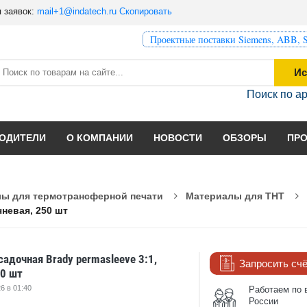
 заявок:
mail+1@indatech.ru
Скопировать
Проектные поставки Siemens, ABB, S
Ис
Поиск по а
ОДИТЕЛИ
О КОМПАНИИ
НОВОСТИ
ОБЗОРЫ
ПР
ы для термотрансферной печати
Материалы для THT
чневая, 250 шт
адочная Brady permasleeve 3:1,
Запросить сч
50 шт
6 в 01:40
Работаем по 
России