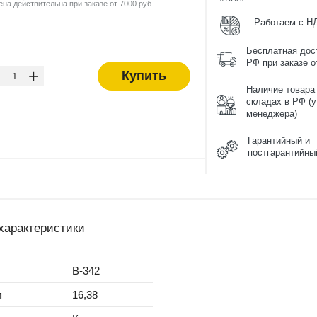
ена действительна при заказе от 7000 руб.
Работаем с Н
Бесплатная дос
-
РФ при заказе от
+
Купить
Наличие товара
складах в РФ (у
менеджера)
Гарантийный и
постгарантийны
характеристики
B-342
м
16,38