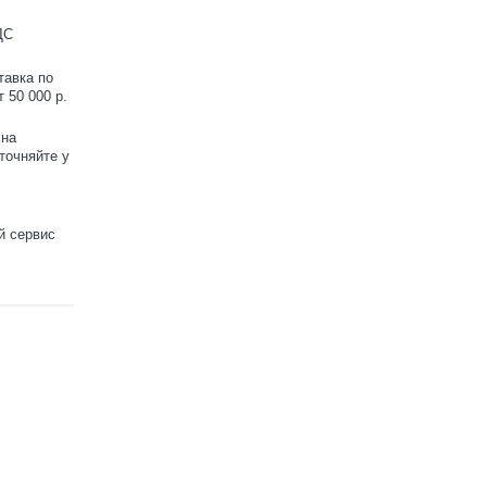
ДС
тавка по
 50 000 р.
 на
точняйте у
й сервис