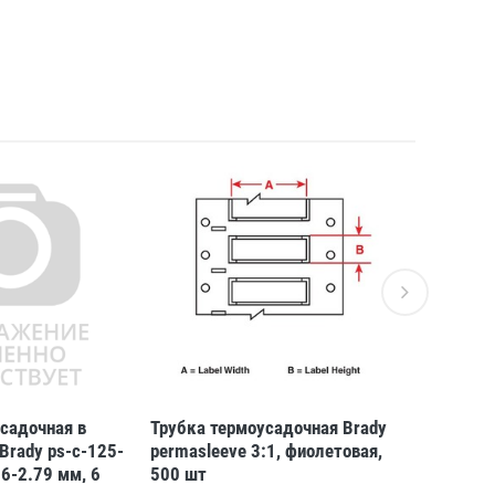
садочная в
Трубка термоусадочная Brady
Трубка те
Brady ps-c-125-
permasleeve 3:1, фиолетовая,
permaslee
16-2.79 мм, 6
500 шт
шт