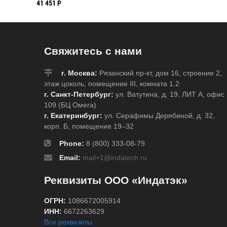
мм,
11.15 мм, 27.43 м
мм, 27.43 м, 1.57
41 451 Р
Свяжитесь с нами
г. Москва:
Рязанский пр-кт, дом 16, строение 2,
этаж цоколь, помещение III, комната 1.2
г. Санкт-Петербург:
ул. Ватутина, д. 19, ЛИТ А, офис
109 (БЦ Омега)
г. Екатеринбург:
ул. Серафимы Дерябиной, д. 32,
корп. Б, помещение 19–32
Phone:
8 (800) 333-08-79
Email:
mail+1@indatech.ru
Реквизиты ООО «Индатэк»
ОГРН:
1086672005914
ИНН:
6672263629
Все реквизиты