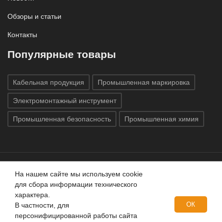
Обзоры и статьи
Контакты
Популярные товары
Кабельная продукция
Промышленная маркировка
Электромонтажный инструмент
Промышленная безопасность
Промышленная химия
На нашем сайте мы используем cookie
Все права защищены © 2020
ГК «Индатэк»
Все права
для сбора информации технического
защищены.
Использование материалов с сайта запрещено.
характера.
Данный сайт не является публичной офертой, определяемой
ОК
В частности, для
положениями статей 437 (2) ГК РФ.
персонифицированной работы сайта