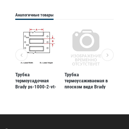
Аналогичные товары
Трубка
Трубка
Трубка
ая в
термоусадочная
термоусаживаемая в
термоу
rady
Brady ps-1000-2-vt-
плоском виде Brady
Brady 
s, 100 шт
ps-c-094-bk
s, 100 
лог
термоусад, черная,
,
4.62 мм, 22.86 м,
м,
0.58-2.03 мм