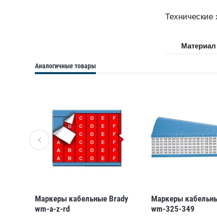
Технические 
Материал
Аналогичные товары
ady
Маркеры кабельные Brady
Маркеры кабельны
wm-a-z-rd
wm-325-349