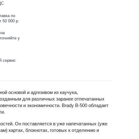
ДС
тавка по
 50 000 р.
 на
точняйте у
й сервис
й основой и адгезивом из каучука,
созданным для различных заранее отпечатанных
овечности и экономичности. Brady B-500 обладает
ти.
остей. Он поставляется в уже напечатанных (уже
) картах, блокнотах, готовых к отделению и