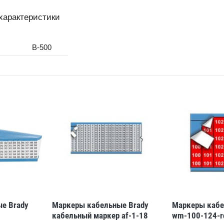
характеристики
B-500
е Brady
Маркеры кабельные Brady
Маркеры кабе
кабельный маркер af-1-18
wm-100-124-r