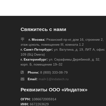
Свяжитесь с нами
г. Москва:
Рязанский пр-кт, дом 16, строение 2,
этаж цоколь, помещение III, комната 1.2
г. Санкт-Петербург:
ул. Ватутина, д. 19, ЛИТ А, офис
109 (БЦ Омега)
г. Екатеринбург:
ул. Серафимы Дерябиной, д. 32,
корп. Б, помещение 19–32
Phone:
8 (800) 333-08-79
Email:
mail+1@indatech.ru
Реквизиты ООО «Индатэк»
ОГРН:
1086672005914
ИНН:
6672263629