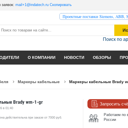
 заявок:
mail+1@indatech.ru
Скопировать
Проектные поставки Siemens, ABB, S
Ис
Поиск по а
ОДИТЕЛИ
О КОМПАНИИ
НОВОСТИ
ОБЗОРЫ
ПР
беля
Маркеры кабельные
Маркеры кабельные Brady w
льные Brady wm-1-gr
Запросить сч
6 в 01:40
Работаем по 
ена действительна при заказе от 7000 руб.
России