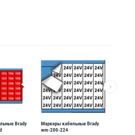
льные Brady
Маркеры кабельные Brady
Маркеры 
d
wm-200-224
wm-1