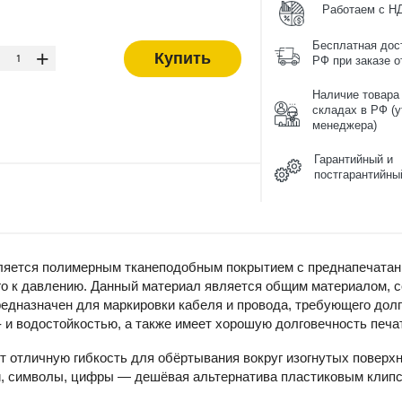
Работаем с Н
-
Бесплатная дос
+
Купить
РФ при заказе от
Наличие товара
складах в РФ (у
менеджера)
Гарантийный и
постгарантийны
ляется полимерным тканеподобным покрытием с преднапечатанно
го к давлению. Данный материал является общим материалом, 
редназначен для маркировки кабеля и провода, требующего долг
 и водостойкостью, а также имеет хорошую долговечность печа
 отличную гибкость для обёртывания вокруг изогнутых поверхн
, символы, цифры — дешёвая альтернатива пластиковым клипсам